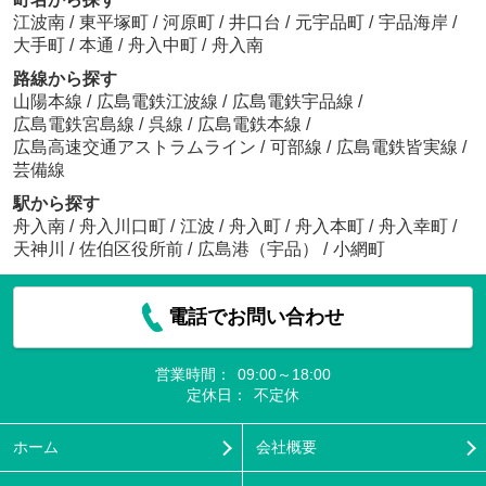
江波南
/
東平塚町
/
河原町
/
井口台
/
元宇品町
/
宇品海岸
/
大手町
/
本通
/
舟入中町
/
舟入南
路線から探す
山陽本線
/
広島電鉄江波線
/
広島電鉄宇品線
/
広島電鉄宮島線
/
呉線
/
広島電鉄本線
/
広島高速交通アストラムライン
/
可部線
/
広島電鉄皆実線
/
芸備線
駅から探す
舟入南
/
舟入川口町
/
江波
/
舟入町
/
舟入本町
/
舟入幸町
/
天神川
/
佐伯区役所前
/
広島港（宇品）
/
小網町
電話でお問い合わせ
営業時間：
09:00～18:00
定休日：
不定休
ホーム
会社概要