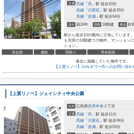
交通
呉線
「
呉
」駅 徒歩10分
呉線
「
川原石
」駅 徒歩33分
呉線
「
吉浦
」駅 徒歩54分
築24年
19階建
鉄
築年
階数
構造
駅から徒歩10分圏内に立地しています
も充実の19階建ての物件。マンション
ション...
所在階
価格
間取り
専有面積
過去に掲載していた物件です。
【上質リノベ】Jcityタワー呉へのお問い合
【上質リノベ】ジェイシティ中央公園
広島県
呉市
中央
３丁目
住所
交通
呉線
「
呉
」駅 徒歩11分
呉線
「
川原石
」駅 徒歩34分
呉線
「
吉浦
」駅 徒歩53分