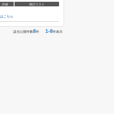
詳細
検討リスト
はこちら
8
1-8
該当公開件数
件
件表示