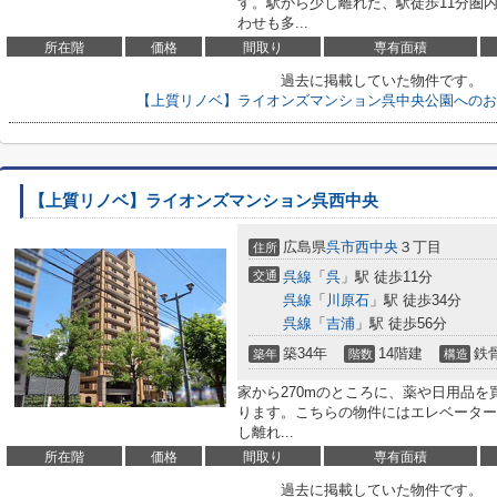
す。駅から少し離れた、駅徒歩11分圏
わせも多...
所在階
価格
間取り
専有面積
過去に掲載していた物件です。
【上質リノベ】ライオンズマンション呉中央公園へのお
【上質リノベ】ライオンズマンション呉西中央
広島県
呉市
西中央
３丁目
住所
交通
呉線
「
呉
」駅 徒歩11分
呉線
「
川原石
」駅 徒歩34分
呉線
「
吉浦
」駅 徒歩56分
築34年
14階建
鉄
築年
階数
構造
家から270mのところに、薬や日用品を
ります。こちらの物件にはエレベーター
し離れ...
所在階
価格
間取り
専有面積
過去に掲載していた物件です。