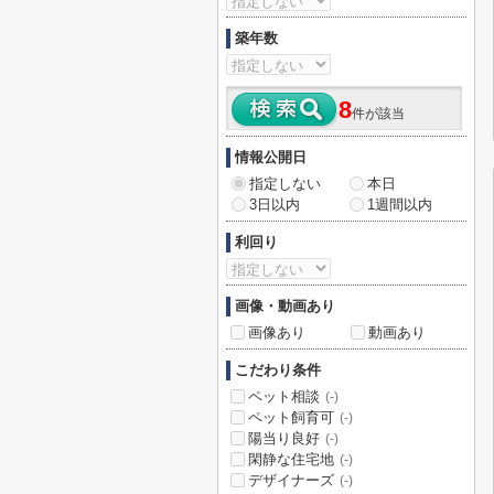
築年数
8
件が該当
情報公開日
指定しない
本日
3日以内
1週間以内
利回り
画像・動画あり
画像あり
動画あり
こだわり条件
ペット相談
(-)
ペット飼育可
(-)
陽当り良好
(-)
閑静な住宅地
(-)
デザイナーズ
(-)