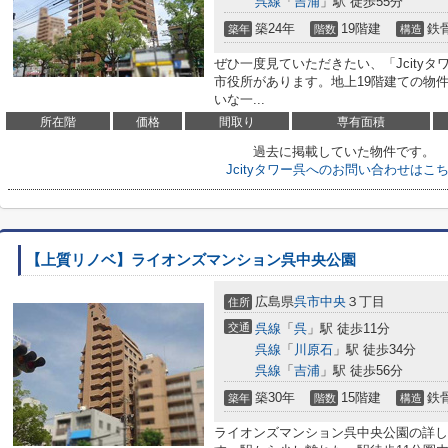
呉線
「
吉浦
」駅 徒歩55分
築24年
19階建
鉄
築年
階数
構造
ぜひ一度見ていただきたい、「Jcityタ
市役所があります。地上19階建ての物
いな一...
所在階
価格
間取り
専有面積
過去に掲載していた物件です。
Jcityタワー呉へのお問い合わせはこ
【上質リノベ】ライオンズマンション呉中央公園
広島県
呉市
中央
３丁目
住所
交通
呉線
「
呉
」駅 徒歩11分
呉線
「
川原石
」駅 徒歩34分
呉線
「
吉浦
」駅 徒歩56分
築30年
15階建
鉄
築年
階数
構造
ライオンズマンション呉中央公園の詳し