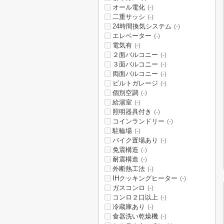
オール電化
(-)
二重サッシ
(-)
24時間換気システム
(-)
エレベーター
(-)
電気有
(-)
２面バルコニー
(-)
３面バルコニー
(-)
両面バルコニー
(-)
ビルトガレージ
(-)
個別空調
(-)
給湯室
(-)
照明器具付き
(-)
コインランドリー
(-)
駐輪場
(-)
バイク置場あり
(-)
免震構造
(-)
耐震構造
(-)
外断熱工法
(-)
IHクッキングヒーター
(-)
ガスコンロ
(-)
コンロ２口以上
(-)
冷蔵庫あり
(-)
食器洗い乾燥機
(-)