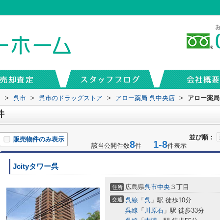
内
>
呉市
>
呉市のドラッグストア
>
アロー薬局 呉中央店
>
アロー薬局
件
並び順：
販売物件のみ表示
8
1-8
該当公開件数
件
件表示
Jcityタワー呉
広島県
呉市
中央
３丁目
住所
交通
呉線
「
呉
」駅 徒歩10分
呉線
「
川原石
」駅 徒歩33分