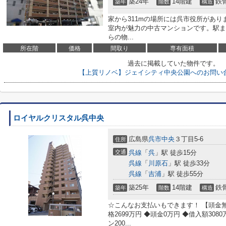
築24年
14階建
鉄
築年
階数
構造
家から311mの場所には呉市役所があ
室内が魅力の中古マンションです。駅ま
らの物...
所在階
価格
間取り
専有面積
過去に掲載していた物件です。
【上質リノベ】ジェイシティ中央公園へのお問い
ロイヤルクリスタル呉中央
広島県
呉市
中央
３丁目5-6
住所
交通
呉線
「
呉
」駅 徒歩15分
呉線
「
川原石
」駅 徒歩33分
呉線
「
吉浦
」駅 徒歩55分
築25年
14階建
鉄
築年
階数
構造
☆こんなお支払いもできます！ 【頭金
格2699万円 ◆頭金0万円 ◆借入額308
ン200...