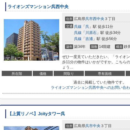
ライオンズマンション呉西中央
広島県
呉市
西中央
３丁目
住所
交通
呉線
「
呉
」駅 徒歩11分
呉線
「
川原石
」駅 徒歩34分
呉線
「
吉浦
」駅 徒歩56分
築34年
14階建
鉄
築年
階数
構造
ぜひ一度見ていただきたい、「ライオン
歩11分の物件はいかがですか。こちら
ょう...
所在階
価格
間取り
専有面積
過去に掲載していた物件です。
ライオンズマンション呉西中央へのお問い合わ
【上質リノベ】Jcityタワー呉
広島県
呉市
中央
３丁目
住所