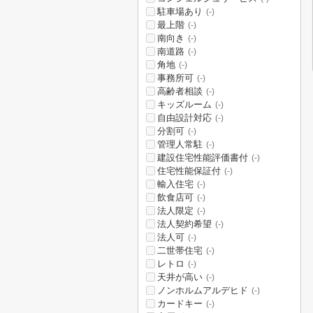
駐車場あり
(-)
最上階
(-)
南向き
(-)
南道路
(-)
角地
(-)
事務所可
(-)
高齢者相談
(-)
キッズルーム
(-)
自由設計対応
(-)
分割可
(-)
管理人常駐
(-)
建設住宅性能評価書付
(-)
住宅性能保証付
(-)
輸入住宅
(-)
飲食店可
(-)
法人限定
(-)
法人契約希望
(-)
法人可
(-)
二世帯住宅
(-)
レトロ
(-)
天井が高い
(-)
ノンホルムアルデヒド
(-)
カードキー
(-)