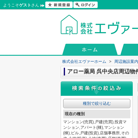
ようこそ
ゲスト
さん
株式会社エヴァーホーム
>
周辺施設案
アロー薬局 呉中央店周辺物
種別で絞り込む
現在の種別
マンション(売買),戸建(売買),投資マ
ンション,アパート(棟),マンション
(棟),ビル,戸建(投資),店舗事務所,その