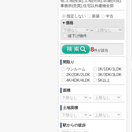
他,土地(投資),土地(売買),店舗(売買),
事務所(売買),住宅以外建物全部
指定しない
新築
中古
▼価格
～
値下げ物件
8
件が該当
間取り
ワンルーム
1K/1DK/1LDK
2K/2DK/2LDK
3K/3DK/3LDK
4K/4DK/4LDK
5K以上
面積
～
土地面積
～
駅からの徒歩