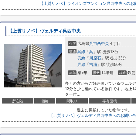
【上質リノベ】ライオンズマンション呉西中央へのお
【上質リノベ】ヴェルディ呉西中央
広島県
呉市
西中央
４丁目
住所
交通
呉線
「
呉
」駅 徒歩13分
呉線
「
川原石
」駅 徒歩33分
呉線
「
吉浦
」駅 徒歩56分
築7年
14階建
鉄筋
築年
階数
構造
多くの方からご好評頂いているヴェルデ
13分と少し離れている物件です。地上
ター付...
所在階
価格
間取り
専有面積
過去に掲載していた物件です。
【上質リノベ】ヴェルディ呉西中央へのお問い合