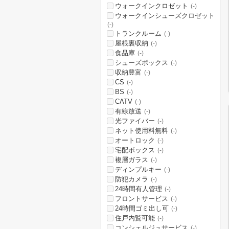
ウォークインクロゼット
(-)
ウォークインシューズクロゼット
(-)
トランクルーム
(-)
屋根裏収納
(-)
食品庫
(-)
シューズボックス
(-)
収納豊富
(-)
CS
(-)
BS
(-)
CATV
(-)
有線放送
(-)
光ファイバー
(-)
ネット使用料無料
(-)
オートロック
(-)
宅配ボックス
(-)
複層ガラス
(-)
ディンプルキー
(-)
防犯カメラ
(-)
24時間有人管理
(-)
フロントサービス
(-)
24時間ゴミ出し可
(-)
住戸内覧可能
(-)
コンシェルジュサービス
(-)