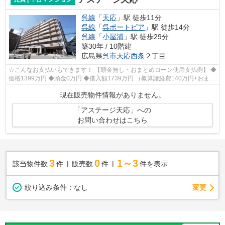
呉線
「
天応
」駅 徒歩11分
呉線
「
呉ポートピア
」駅 徒歩14分
呉線
「
小屋浦
」駅 徒歩29分
築30年 / 10階建
広島県
呉市
天応西条
２丁目
☆こんなお支払いもできます！ 【頭金無し・おまとめローン使用支払例】 ◆
価格1399万円 ◆頭金0万円 ◆借入額1739万円 （概算諸経費140万円+おまと
めローン200万円込） ◆年利0.8％ 変動...
現在販売物件情報がありません。
「アステージ天応」への
お問い合わせはこちら
3
0
1～3
該当物件数
件
販売数
件
件を表示
変更
絞り込み条件：
なし