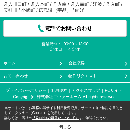
舟入川口町
/
舟入本町
/
舟入南
/
舟入幸町
/
江波
/
舟入町
/
天神川
/
小網町
/
広島港（宇品）
/
向洋
電話でお問い合わせ
営業時間：
09:00～18:00
定休日：
不定休
ホーム
会社概要
お問い合わせ
物件リクエスト
プライバシーポリシー
利用規約
アクセスマップ
PCサイト
Copyright(c) 株式会社エヴァーホーム All rights reserved.
当サイトでは、お客様の当サイト利用状況把握、サービス向上検討を目的と
して、クッキー（Cookie）を使用しています。
詳しくは、当社の
「Cookieの取扱いについて」
をご確認ください。
閉じる