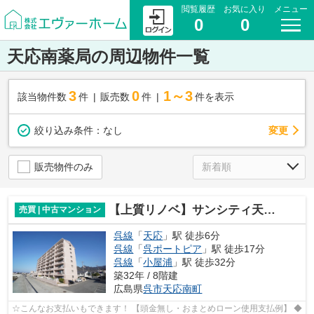
閲覧履歴
お気に入り
メニュー
0
0
天応南薬局の周辺物件一覧
3
0
1～3
該当物件数
件
販売数
件
件を表示
変更
絞り込み条件：
なし
販売物件のみ
【上質リノベ】サンシティ天応南
売買 | 中古マンション
呉線
「
天応
」駅 徒歩6分
呉線
「
呉ポートピア
」駅 徒歩17分
呉線
「
小屋浦
」駅 徒歩32分
築32年 / 8階建
広島県
呉市
天応南町
☆こんなお支払いもできます！ 【頭金無し・おまとめローン使用支払例】 ◆