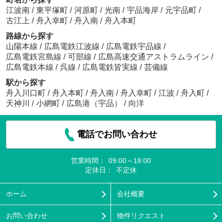
江波南
/
東平塚町
/
河原町
/
光南
/
宇品海岸
/
元宇品町
/
古江上
/
舟入幸町
/
舟入南
/
舟入本町
路線から探す
山陽本線
/
広島電鉄江波線
/
広島電鉄宇品線
/
広島電鉄宮島線
/
可部線
/
広島高速交通アストラムライン
/
広島電鉄本線
/
呉線
/
広島電鉄皆実線
/
芸備線
駅から探す
舟入川口町
/
舟入本町
/
舟入南
/
舟入幸町
/
江波
/
舟入町
/
天神川
/
小網町
/
広島港（宇品）
/
向洋
電話でお問い合わせ
営業時間：
09:00～18:00
定休日：
不定休
ホーム
会社概要
お問い合わせ
物件リクエスト