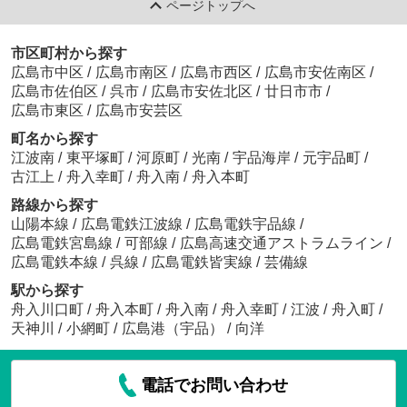
ページトップへ
市区町村から探す
広島市中区
/
広島市南区
/
広島市西区
/
広島市安佐南区
/
広島市佐伯区
/
呉市
/
広島市安佐北区
/
廿日市市
/
広島市東区
/
広島市安芸区
町名から探す
江波南
/
東平塚町
/
河原町
/
光南
/
宇品海岸
/
元宇品町
/
古江上
/
舟入幸町
/
舟入南
/
舟入本町
路線から探す
山陽本線
/
広島電鉄江波線
/
広島電鉄宇品線
/
広島電鉄宮島線
/
可部線
/
広島高速交通アストラムライン
/
広島電鉄本線
/
呉線
/
広島電鉄皆実線
/
芸備線
駅から探す
舟入川口町
/
舟入本町
/
舟入南
/
舟入幸町
/
江波
/
舟入町
/
天神川
/
小網町
/
広島港（宇品）
/
向洋
電話でお問い合わせ