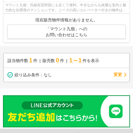
マウント九嶺：呉線安芸阿賀にも近くて便利。中古ながらも綺麗な室内と魅
力的な住環境のマンションです。ニーズの高いエレベーター付きの物件はこ
ちらです。呉市で不動産をお探しなら...
現在販売物件情報がありません。
「マウント九嶺」への
お問い合わせはこちら
1
0
1～1
該当物件数
件
販売数
件
件を表示
変更
絞り込み条件：
なし