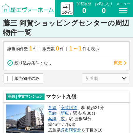
閲覧履歴
お気に入り
メニュー
0
0
藤三 阿賀ショッピングセンターの周辺
物件一覧
1
0
1～1
該当物件数
件
販売数
件
件を表示
変更
絞り込み条件：
なし
販売物件のみ
マウント九嶺
売買 | 中古マンション
呉線
「
安芸阿賀
」駅 徒歩21分
呉線
「
新広
」駅 徒歩38分
呉線
「
広
」駅 徒歩54分
築45年 / 7階建
広島県
呉市
阿賀北
６丁目3-10