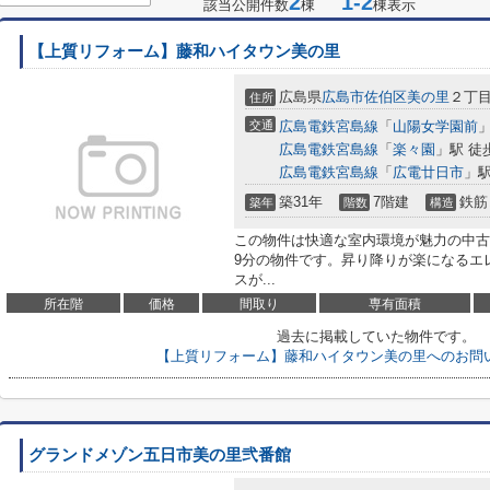
2
1-2
該当公開件数
棟
棟表示
【上質リフォーム】藤和ハイタウン美の里
広島県
広島市佐伯区
美の里
２丁
住所
交通
広島電鉄宮島線
「
山陽女学園前
」
広島電鉄宮島線
「
楽々園
」駅 徒
広島電鉄宮島線
「
広電廿日市
」駅
築31年
7階建
鉄筋
築年
階数
構造
この物件は快適な室内環境が魅力の中古
9分の物件です。昇り降りが楽になるエ
スが...
所在階
価格
間取り
専有面積
過去に掲載していた物件です。
【上質リフォーム】藤和ハイタウン美の里へのお問
グランドメゾン五日市美の里弐番館