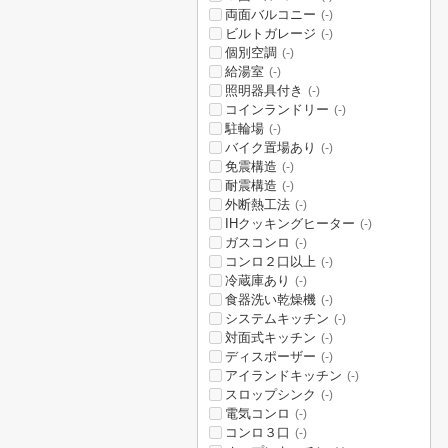
両面バルコニー
(-)
ビルトガレージ
(-)
個別空調
(-)
給湯室
(-)
照明器具付き
(-)
コインランドリー
(-)
駐輪場
(-)
バイク置場あり
(-)
免震構造
(-)
耐震構造
(-)
外断熱工法
(-)
IHクッキングヒーター
(-)
ガスコンロ
(-)
コンロ２口以上
(-)
冷蔵庫あり
(-)
食器洗い乾燥機
(-)
システムキッチン
(-)
対面式キッチン
(-)
ディスポーザー
(-)
アイランドキッチン
(-)
スロップシンク
(-)
電気コンロ
(-)
コンロ３口
(-)