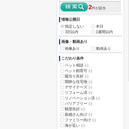
2
件が該当
情報公開日
指定しない
本日
3日以内
1週間以内
画像・動画あり
画像あり
動画あり
こだわり条件
ペット相談
(-)
ペット飼育可
(-)
陽当り良好
(-)
閑静な住宅地
(-)
デザイナーズ
(-)
リフォーム済
(-)
リノベーション済
(-)
バリアフリー
(-)
眺望良好
(-)
新婚さん向け
(-)
ファミリー向け
(-)
海が近い
(-)