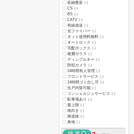
収納豊富
(-)
CS
(-)
BS
(-)
CATV
(-)
有線放送
(-)
光ファイバー
(-)
ネット使用料無料
(-)
オートロック
(-)
宅配ボックス
(-)
複層ガラス
(-)
ディンプルキー
(-)
防犯カメラ
(-)
24時間有人管理
(-)
フロントサービス
(-)
24時間ゴミ出し可
(-)
住戸内覧可能
(-)
コンシェルジュサービス
(-)
駐車場あり
(-)
最上階
(-)
南向き
(-)
南道路
(-)
角地
(-)