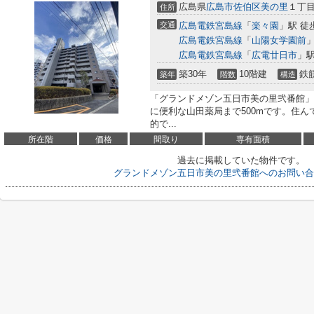
広島県
広島市佐伯区
美の里
１丁
住所
交通
広島電鉄宮島線
「
楽々園
」駅 徒
広島電鉄宮島線
「
山陽女学園前
」
広島電鉄宮島線
「
広電廿日市
」駅
築30年
10階建
鉄
築年
階数
構造
「グランドメゾン五日市美の里弐番館」
に便利な山田薬局まで500mです。住
的で...
所在階
価格
間取り
専有面積
過去に掲載していた物件です。
グランドメゾン五日市美の里弐番館へのお問い合