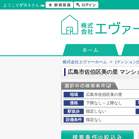
ようこそ
ゲスト
さん
株式会社エヴァーホーム
>
(マンション(
広島市佐伯区美の里 マンシ
地域
広島市佐伯区美の里
価格
下限なし～上限なし
駅徒歩
指定しない
設備条件
指定なし