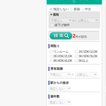
指定しない
新築
中古
▼価格
～
値下げ物件
2
件が該当
間取り
ワンルーム
1K/1DK/1LDK
2K/2DK/2LDK
3K/3DK/3LDK
4K/4DK/4LDK
5K以上
専有面積
～
駅からの徒歩
築年数