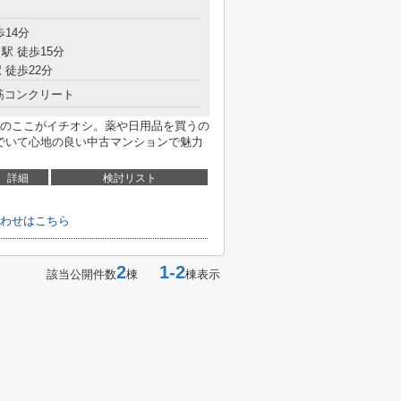
目
歩14分
駅 徒歩15分
 徒歩22分
筋コンクリート
のここがイチオシ。薬や日用品を買うの
んでいて心地の良い中古マンションで魅力
詳細
検討リスト
わせはこちら
2
1-2
該当公開件数
棟
棟表示