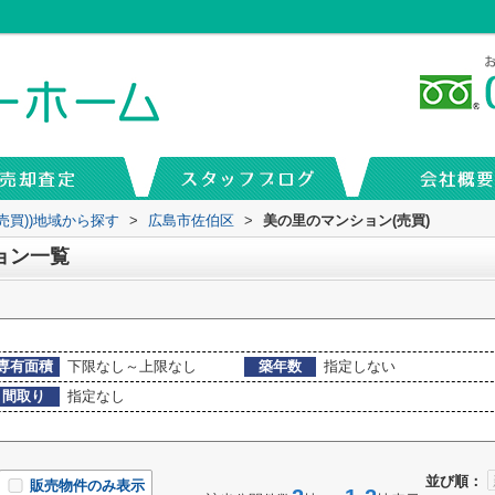
売買))地域から探す
>
広島市佐伯区
>
美の里のマンション(売買)
ョン一覧
専有面積
下限なし～上限なし
築年数
指定しない
間取り
指定なし
並び順：
販売物件のみ表示