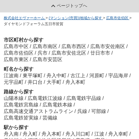
ページトップへ
株式会社エヴァーホーム
>
(マンション(売買))地域から探す
>
広島市佐伯区
>
ダイヤモンドフォーラム五日市皆賀
市区町村から探す
広島市中区
/
広島市南区
/
広島市西区
/
広島市安佐南区
/
広島市佐伯区
/
呉市
/
広島市安佐北区
/
廿日市市
/
広島市東区
/
広島市安芸区
町名から探す
江波南
/
東平塚町
/
舟入中町
/
古江上
/
河原町
/
宇品海岸
/
元宇品町
/
井口台
/
大手町
/
舟入本町
路線から探す
山陽本線
/
広島電鉄江波線
/
広島電鉄宇品線
/
広島電鉄宮島線
/
広島電鉄本線
/
広島高速交通アストラムライン
/
呉線
/
可部線
/
広島電鉄皆実線
/
芸備線
駅から探す
舟入南
/
舟入町
/
舟入本町
/
舟入川口町
/
江波
/
舟入幸町
/