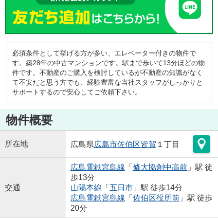
必須条件として挙げる方が多い、エレベーター付きの物件で
す。築28年の中古マンションです。駅まで歩いて13分ほどの物
件です。不動産のご購入を検討しているが不動産の知識がなく
て不安だと思う方でも、経験豊富な当社スタッフがしっかりと
サポートするので安心してご依頼下さい。
物件概要
所在地
広島県
広島市佐伯区
皆賀
１丁目
広島電鉄宮島線
「
修大協創中高前
」駅 徒
歩13分
交通
山陽本線
「
五日市
」駅 徒歩14分
広島電鉄宮島線
「
佐伯区役所前
」駅 徒歩
20分