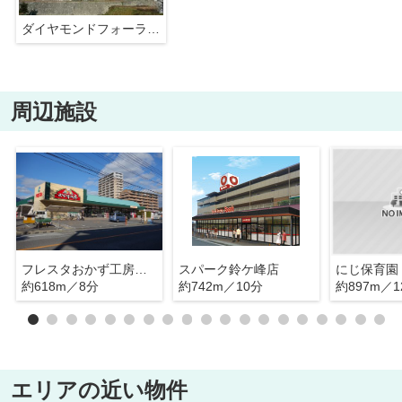
ダイヤモンドフォーラム五日市皆賀
周辺施設
フレスタおかず工房皆賀店
スパーク鈴ケ峰店
にじ保育園
約618m／8分
約742m／10分
約897m／1
エリアの近い物件