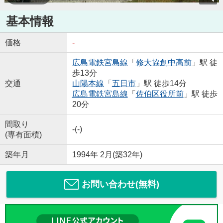
基本情報
価格
-
広島電鉄宮島線
「
修大協創中高前
」駅 徒
歩13分
交通
山陽本線
「
五日市
」駅 徒歩14分
広島電鉄宮島線
「
佐伯区役所前
」駅 徒歩
20分
間取り
-(-)
(専有面積)
築年月
1994年 2月(築32年)
お問い合わせ(無料)