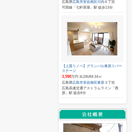
広島県
広島市安佐南区
川内
６丁目
可部線「七軒茶屋」駅 徒歩13分
【上質リノベ】グランパル東原リバー
ステージ
3,590
万円 3LDK/69.34㎡
広島県
広島市安佐南区
東原
３丁目
広島高速交通アストラムライン「西
原」駅 徒歩6分