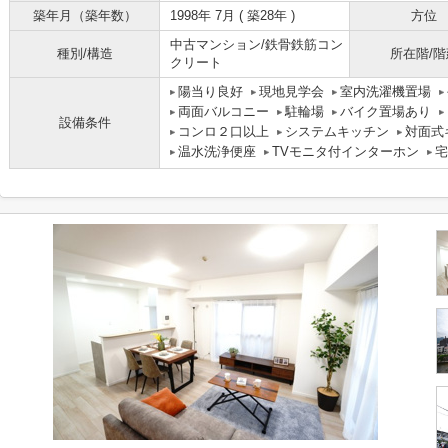
築年月（築年数）
1998年 7月 ( 築28年 )
方位
中古マンション/鉄骨鉄筋コン
種別/構造
所在階/階
クリート
陽当り良好
現地見学会
室内洗濯機置場
両面バルコニー
駐輪場
バイク置場あり
設備条件
コンロ２口以上
システムキッチン
対面式
温水洗浄便座
TVモニタ付インターホン
宅