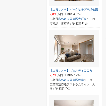
【上質リノベ】パークヒルズ中須公園
2,890
万円 3LDK/64.52㎡
広島県
広島市安佐南区
大町東
１丁目
可部線「古市橋」駅 徒歩11分
【上質リノベ】ヴェルディこころ
2,790
万円 3LDK/77.79㎡
広島県
広島市安佐南区
伴南
１丁目
広島高速交通アストラムライン「大
塚」駅 徒歩35分