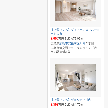
【上質リノベ】ダイアパレスリバーコ
ート古市
2,690
万円 3LDK/72.09㎡
広島県
広島市安佐南区
川内
２丁目
広島高速交通アストラムライン「古
市」駅 徒歩8分
【上質リノベ】ヴェルディ川内
2,599
万円 2LDK/84.70㎡