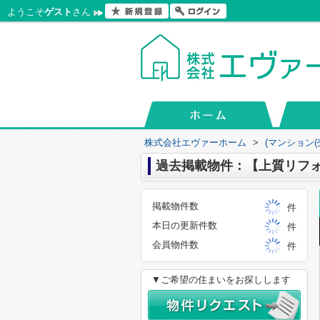
ようこそ
ゲスト
さん
株式会社エヴァーホーム
>
(マンション(
過去掲載物件：【上質リフォー
掲載物件数
件
本日の更新件数
件
会員物件数
件
▼ご希望の住まいをお探しします