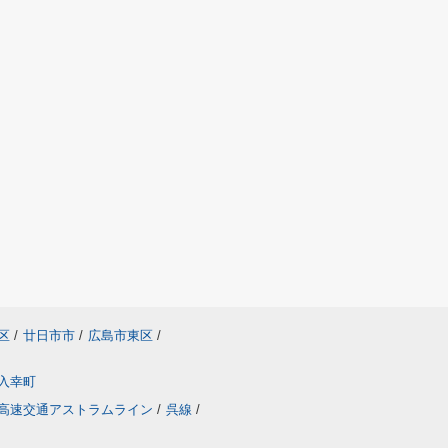
区
/
廿日市市
/
広島市東区
/
入幸町
高速交通アストラムライン
/
呉線
/