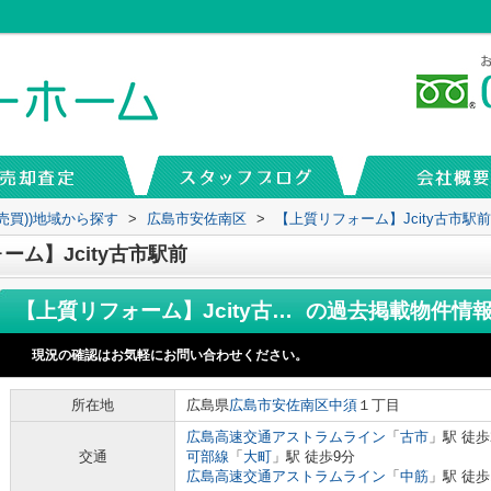
売買))地域から探す
>
広島市安佐南区
>
【上質リフォーム】Jcity古市駅前
ム】Jcity古市駅前
【上質リフォーム】Jcity古市駅前
の過去掲載物件情
現況の確認はお気軽にお問い合わせください。
所在地
広島県
広島市安佐南区
中須
１丁目
広島高速交通アストラムライン
「
古市
」駅 徒歩
交通
可部線
「
大町
」駅 徒歩9分
広島高速交通アストラムライン
「
中筋
」駅 徒歩