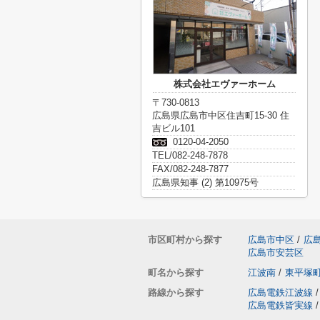
株式会社エヴァーホーム
〒730-0813
広島県広島市中区住吉町15-30 住
吉ビル101
0120-04-2050
TEL/082-248-7878
FAX/082-248-7877
広島県知事 (2) 第10975号
市区町村から探す
広島市中区
/
広
広島市安芸区
町名から探す
江波南
/
東平塚
路線から探す
広島電鉄江波線
/
広島電鉄皆実線
/