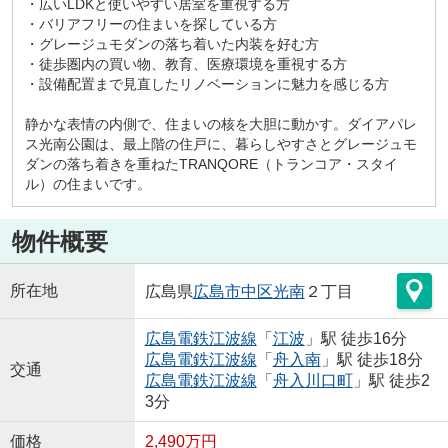
・広いLDKと使いやすい居室を重視する方
・バリアフリーの住まいを探している方
・グレージュモダンの落ち着いた内装を好む方
・徒歩圏内の買い物、教育、医療環境を重視する方
・設備配置まで見直したリノベーションに魅力を感じる方
静かな表情の内側で、住まいの核を大胆に動かす。ダイアパレ
ス光南公園は、最上階の住戸に、暮らしやすさとグレージュモ
ダンの落ち着きを重ねたTRANQORE（トランコア・スタイ
ル）の住まいです。
物件概要
所在地
広島県
広島市中区
光南
２丁目
広島電鉄江波線
「
江波
」駅 徒歩16分
広島電鉄江波線
「
舟入南
」駅 徒歩18分
交通
広島電鉄江波線
「
舟入川口町
」駅 徒歩2
3分
価格
2,490万円