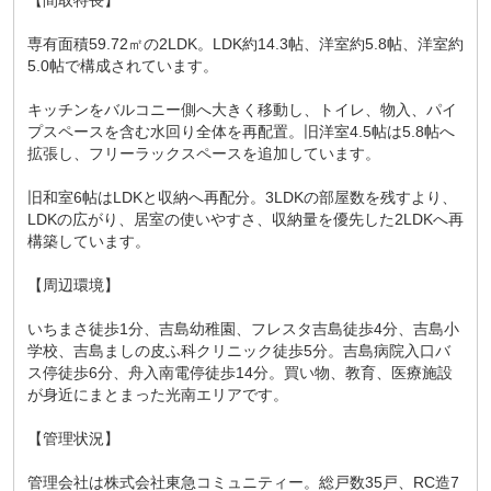
【間取特長】
専有面積59.72㎡の2LDK。LDK約14.3帖、洋室約5.8帖、洋室約
5.0帖で構成されています。
キッチンをバルコニー側へ大きく移動し、トイレ、物入、パイ
プスペースを含む水回り全体を再配置。旧洋室4.5帖は5.8帖へ
拡張し、フリーラックスペースを追加しています。
旧和室6帖はLDKと収納へ再配分。3LDKの部屋数を残すより、
LDKの広がり、居室の使いやすさ、収納量を優先した2LDKへ再
構築しています。
【周辺環境】
いちまさ徒歩1分、吉島幼稚園、フレスタ吉島徒歩4分、吉島小
学校、吉島ましの皮ふ科クリニック徒歩5分。吉島病院入口バ
ス停徒歩6分、舟入南電停徒歩14分。買い物、教育、医療施設
が身近にまとまった光南エリアです。
【管理状況】
管理会社は株式会社東急コミュニティー。総戸数35戸、RC造7