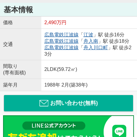
基本情報
価格
2,490万円
広島電鉄江波線
「
江波
」駅 徒歩16分
広島電鉄江波線
「
舟入南
」駅 徒歩18分
交通
広島電鉄江波線
「
舟入川口町
」駅 徒歩2
3分
間取り
2LDK(59.72㎡)
(専有面積)
築年月
1988年 2月(築38年)
お問い合わせ(無料)