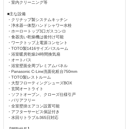
・室内クリーニング等
■主な設備
・クリナップ製システムキッチン
・浄水器一体型ハンドシャワー水栓
・ホーロートップ3口ガスコンロ
・食器洗い乾燥機は後付け可能
・ワークトップ上電源コンセント
・TOTO製1416サイズバスルーム
・浴室暖房乾燥24時間換気扇
・オートバス
・浴室壁面全周プレミアムパネル
・Panasonic C-Line洗面化粧台750mm
・TOTO製レストルーム
・大型フローティングシューズBOX
・玄関オートライト
・ソフトオープン、クローズ仕様引戸
・バリアフリー
・全室壁掛エアコン設置可能
・アフターサービス保証付き
・水回りトラブル365日対応