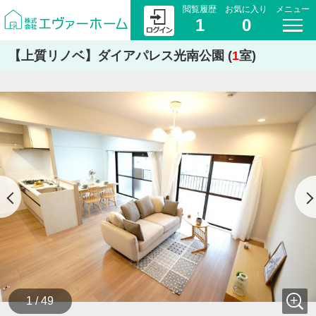
閲覧履歴
お気に入り
メニュー
1
0
【上質リノベ】ダイアパレス光南公園 (
1
室)
1 / 49