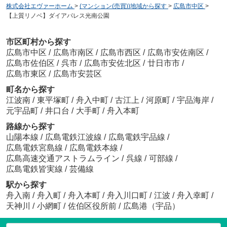
株式会社エヴァーホーム
>
(マンション(売買))地域から探す
>
広島市中区
>
【上質リノベ】ダイアパレス光南公園
市区町村から探す
広島市中区
/
広島市南区
/
広島市西区
/
広島市安佐南区
/
広島市佐伯区
/
呉市
/
広島市安佐北区
/
廿日市市
/
広島市東区
/
広島市安芸区
町名から探す
江波南
/
東平塚町
/
舟入中町
/
古江上
/
河原町
/
宇品海岸
/
元宇品町
/
井口台
/
大手町
/
舟入本町
路線から探す
山陽本線
/
広島電鉄江波線
/
広島電鉄宇品線
/
広島電鉄宮島線
/
広島電鉄本線
/
広島高速交通アストラムライン
/
呉線
/
可部線
/
広島電鉄皆実線
/
芸備線
駅から探す
舟入南
/
舟入町
/
舟入本町
/
舟入川口町
/
江波
/
舟入幸町
/
天神川
/
小網町
/
佐伯区役所前
/
広島港（宇品）