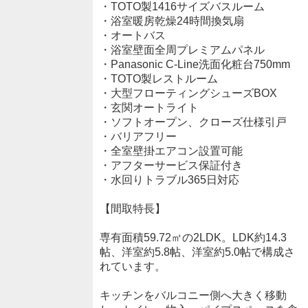
・TOTO製1416サイズバスルーム
・浴室暖房乾燥24時間換気扇
・オートバス
・浴室壁面全周プレミアムパネル
・Panasonic C-Line洗面化粧台750mm
・TOTO製レストルーム
・大型フローティングシューズBOX
・玄関オートライト
・ソフトオープン、クローズ仕様引戸
・バリアフリー
・全室壁掛エアコン設置可能
・アフターサービス保証付き
・水回りトラブル365日対応
【間取特長】
専有面積59.72㎡の2LDK。LDK約14.3
帖、洋室約5.8帖、洋室約5.0帖で構成さ
れています。
キッチンをバルコニー側へ大きく移動