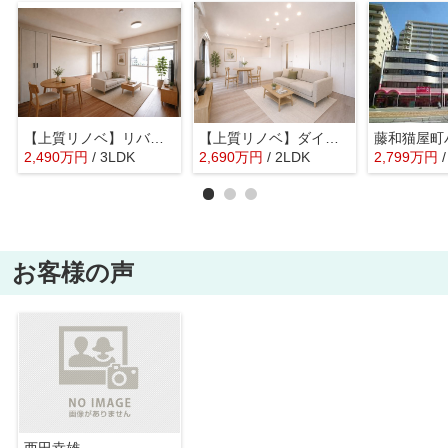
【上質リノベ】リバーサイドネオ舟入
【上質リノベ】ダイアパレス宝町
藤和猫屋町
2,490
万
円
/ 3LDK
2,690
万
円
/ 2LDK
2,799
万
円
お客様の声