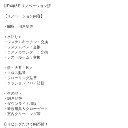
◎R4年8月リノベーション済
【リノベーション内容】
・間取、用途変更
＜水回り＞
・システムキッチン：交換
・システムバス：交換
・コスメカウンター：交換
・レストルーム：交換
＜壁・天井・床＞
・クロス貼替
・フローリング貼替
・クッションフロア貼替
＜その他＞
・網戸貼替
・ダウンライト増設
・新規建具＆クローゼット
・室内クリーニング等
◎リビングだけで約25帖！