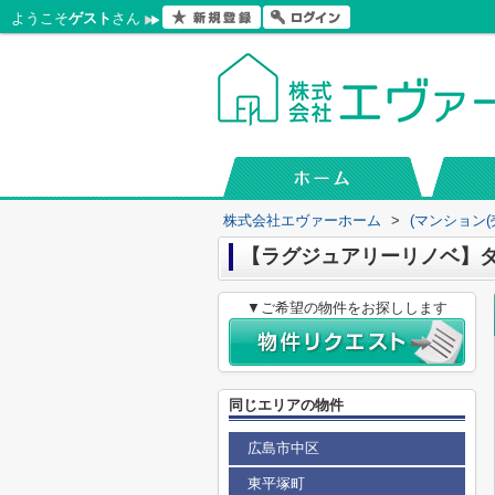
ようこそ
ゲスト
さん
株式会社エヴァーホーム
>
(マンション(
【ラグジュアリーリノベ】
▼ご希望の物件をお探しします
同じエリアの物件
広島市中区
東平塚町