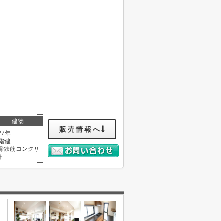
建物
販売情報へ
27年
4階建
骨鉄筋コンクリ
ト