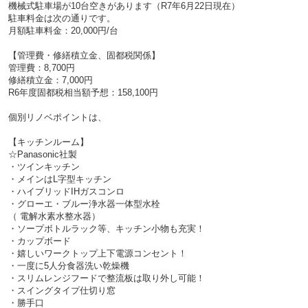
機械式駐車場が10台空きがあります（R7年6月22日現在）
駐車料金は次の通りです。
月額駐車料金：20,000円/台
【管理費・修繕積立金、固都税関係】
管理費：8,700円
修繕積立金：7,000円
R6年度固都税相当額予想：158,100円
個別リノベポイントは、
【キッチンルーム】
☆Panasonic社製
・ツインキッチン
・メインはL字型キッチン
・ハイブリッドIHガスコンロ
・グローエ・ブルー浄水器一体型水栓
（ 電解水素水整水器）
・ソープボトルラック等、キッチン小物も充実！
・カップボード
・嬉しいワークトップ上下電源コンセント！
・一度に5人分食器洗い乾燥機
・スリムレンジフードで整流板は取り外し可能！
・スイングタイプ仕切り窓
・勝手口