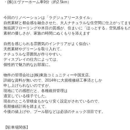
・(株)エヴァーホーム車9分（約2.5km）
今回のリノベーションは「ラグジュアリースタイル」
自然素材と都会感を融合させた、大人ナチュラルな住空間に仕上がってま
無垢調フローリングや木目の質感が、住まいに「ほっとする」空気感をも
素材の優しさが、家族の時間にぬくもりを添えます
自然を感じられる雰囲気のインテリアがよく似合い
天然素材やグリーンを取り入れて、
ナチュラルな雰囲気が作りやすい。
ディスプレイの仕方によっては、
個性的で魅力的なお部屋に。
物件の管理会社は(株)東急コミュニティー中国支店。
詳細な資料が無いので、2014年に大規模修繕工事済としか
申し上げられないのですが、
現地にての感想だと、各種維持管理は
適宜している様子でした。
現在のところ管積金もかなり安く設定がされているので、
長期修繕計画を踏まえて、
今後の値上げや、プール額などは必須のチェック項目です。
【駐車場関係】