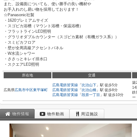
また、設備面についても、使い勝手の良い機材や
お手入れのし易い物を採用しております！
☆Panasonic社製
・1620プレミアムサイズ
・スゴピカ浴槽（マウント浴槽・保温浴槽）
・フラットラインLED照明
・グラリオダブルカウンター（スゴピカ素材（有機ガラス系））
・スミピカフロア
・壁が全周高級アクセントパネル
・W水流シャワー
・ささっとキレイ排水口
・スクエアLED照明
所在地
交通
築
広島電鉄皆実線
「
比治山下
」駅 徒歩5分
1
広島県
広島市中区
東平塚町
広島電鉄皆実線
「
比治山橋
」駅 徒歩8分
鉄
広島電鉄皆実線
「
段原一丁目
」駅 徒歩10分
ー
物件情報
物件動画
周辺施設