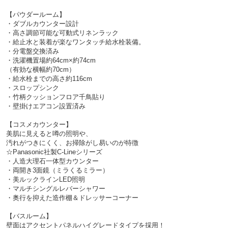
【パウダールーム】
・ダブルカウンター設計
・高さ調節可能な可動式リネンラック
・給止水と装着が楽なワンタッチ給水栓装備。
・分電盤交換済み
・洗濯機置場約64cm×約74cm
（有効な横幅約70cm）
・給水栓までの高さ約116cm
・スロップシンク
・竹柄クッションフロア千鳥貼り
・壁掛けエアコン設置済み
【コスメカウンター】
美肌に見えると噂の照明や、
汚れがつきにくく、お掃除がし易いのが特徴
☆Panasonic社製C-Lineシリーズ
・人造大理石一体型カウンター
・両開き3面鏡（ミラくるミラー）
・美ルックラインLED照明
・マルチシングルレバーシャワー
・奥行を抑えた造作棚＆ドレッサーコーナー
【バスルーム】
壁面はアクセントパネルハイグレードタイプを採用！