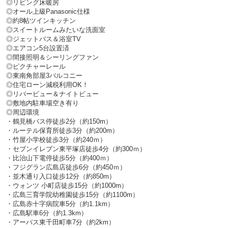
◎リビング床暖房
◎オール上級Panasonic仕様
◎約8帖ツインキッチン
◎スイートルームみたいな洗面室
◎ジェットバス＆浴室TV
◎エアコン5台設置済
◎間接照明＆シーリングファン
◎ピクチャーレール
◎東南角部屋3バルコニー
◎住宅ローン減税利用OK！
◎リバービュー＆ナイトビュー
◎敷地内駐車場空き有り
◎周辺環境
・鶴見橋バス停徒歩2分（約150m）
・ルーテル保育所徒歩3分（約200m）
・竹屋小学校徒歩3分（約240ｍ）
・セブンイレブン東平塚店徒歩4分（約300ｍ）
・比治山下電停徒歩5分（約400ｍ）
・フジグラン広島店徒歩6分（約450ｍ）
・並木通り入口徒歩12分（約850m）
・ウォンツ 小町店徒歩15分（約1000m）
・広島三育学院幼稚園徒歩15分（約1100m）
・広島赤十字病院車5分（約1.1km）
・広島駅車6分（約1.3km）
・アーバス東千田町車7分（約2km）