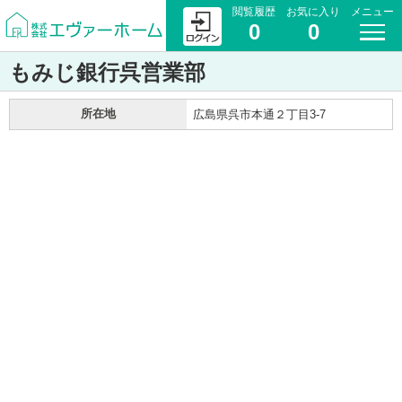
閲覧履歴
お気に入り
メニュー
0
0
もみじ銀行呉営業部
所在地
広島県呉市本通２丁目3-7