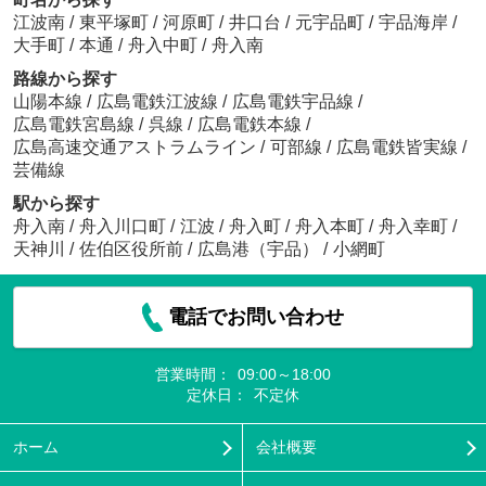
江波南
/
東平塚町
/
河原町
/
井口台
/
元宇品町
/
宇品海岸
/
大手町
/
本通
/
舟入中町
/
舟入南
路線から探す
山陽本線
/
広島電鉄江波線
/
広島電鉄宇品線
/
広島電鉄宮島線
/
呉線
/
広島電鉄本線
/
広島高速交通アストラムライン
/
可部線
/
広島電鉄皆実線
/
芸備線
駅から探す
舟入南
/
舟入川口町
/
江波
/
舟入町
/
舟入本町
/
舟入幸町
/
天神川
/
佐伯区役所前
/
広島港（宇品）
/
小網町
電話でお問い合わせ
営業時間：
09:00～18:00
定休日：
不定休
ホーム
会社概要