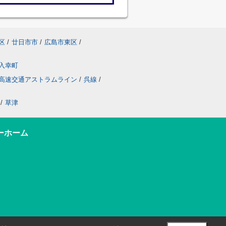
区
/
廿日市市
/
広島市東区
/
入幸町
高速交通アストラムライン
/
呉線
/
/
草津
ーホーム