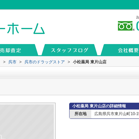
内
>
呉市
>
呉市のドラッグストア
>
小松薬局 東片山店
小松薬局 東片山店の詳細情報
所在地
広島県呉市東片山町10-1