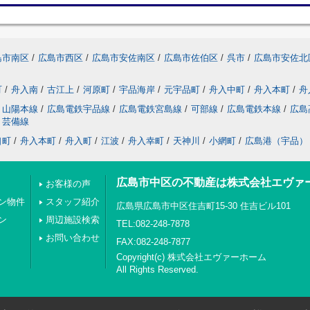
島市南区
/
広島市西区
/
広島市安佐南区
/
広島市佐伯区
/
呉市
/
広島市安佐北
町
/
舟入南
/
古江上
/
河原町
/
宇品海岸
/
元宇品町
/
舟入中町
/
舟入本町
/
舟
山陽本線
/
広島電鉄宇品線
/
広島電鉄宮島線
/
可部線
/
広島電鉄本線
/
広島
芸備線
口町
/
舟入本町
/
舟入町
/
江波
/
舟入幸町
/
天神川
/
小網町
/
広島港（宇品）
広島市中区の不動産は株式会社エヴァ
お客様の声
ン物件
スタッフ紹介
広島県広島市中区住吉町15-30 住吉ビル101
ン
周辺施設検索
TEL:082-248-7878
お問い合わせ
FAX:082-248-7877
Copyright(c) 株式会社エヴァーホーム
All Rights Reserved.