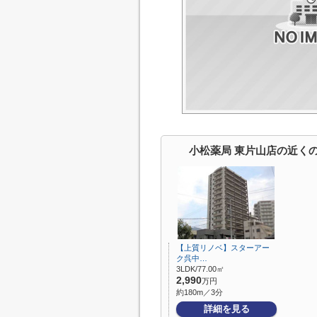
小松薬局 東片山店の近く
【上質リノベ】スターアー
ク呉中…
3LDK/77.00㎡
2,990
万円
約180m／3分
詳細を見る