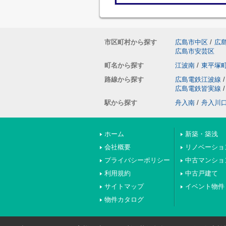
市区町村から探す
広島市中区
/
広
広島市安芸区
町名から探す
江波南
/
東平塚
路線から探す
広島電鉄江波線
/
広島電鉄皆実線
/
駅から探す
舟入南
/
舟入川
ホーム
新築・築浅
会社概要
リノベーショ
プライバシーポリシー
中古マンショ
利用規約
中古戸建て
サイトマップ
イベント物件
物件カタログ