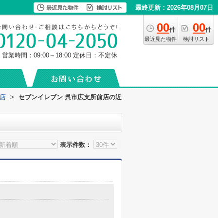
最終更新：2026年08月07日
00
00
件
件
最近見た物件
検討リスト
営業時間：09:00～18:00
定休日：不定休
店
>
セブンイレブン 呉市広支所前店の近
表示件数：