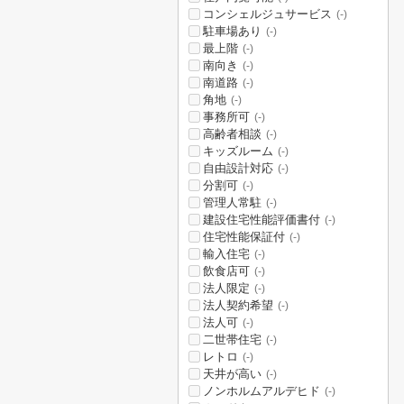
コンシェルジュサービス
(-)
駐車場あり
(-)
最上階
(-)
南向き
(-)
南道路
(-)
角地
(-)
事務所可
(-)
高齢者相談
(-)
キッズルーム
(-)
自由設計対応
(-)
分割可
(-)
管理人常駐
(-)
建設住宅性能評価書付
(-)
住宅性能保証付
(-)
輸入住宅
(-)
飲食店可
(-)
法人限定
(-)
法人契約希望
(-)
法人可
(-)
二世帯住宅
(-)
レトロ
(-)
天井が高い
(-)
ノンホルムアルデヒド
(-)