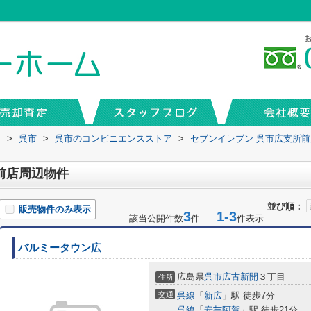
内
>
呉市
>
呉市のコンビニエンスストア
>
セブンイレブン 呉市広支所前
前店周辺物件
並び順：
販売物件のみ表示
3
1-3
該当公開件数
件
件表示
バルミータウン広
広島県
呉市
広古新開
３丁目
住所
交通
呉線
「
新広
」駅 徒歩7分
呉線
「
安芸阿賀
」駅 徒歩21分