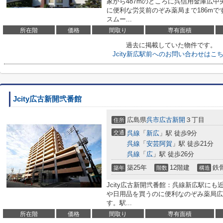
家から487mのところに呉信用金庫広
に便利な労災前のぞみ薬局まで186m
スムー...
所在階
価格
間取り
専有面積
過去に掲載していた物件です。
Jcity新広駅前へのお問い合わせはこ
Jcity広古新開弐番館
広島県
呉市
広古新開
３丁目
住所
交通
呉線
「
新広
」駅 徒歩9分
呉線
「
安芸阿賀
」駅 徒歩21分
呉線
「
広
」駅 徒歩26分
築25年
12階建
鉄
築年
階数
構造
Jcity広古新開弐番館：呉線新広駅にも
や日用品を買うのに便利なのぞみ薬局広
す。駅...
所在階
価格
間取り
専有面積