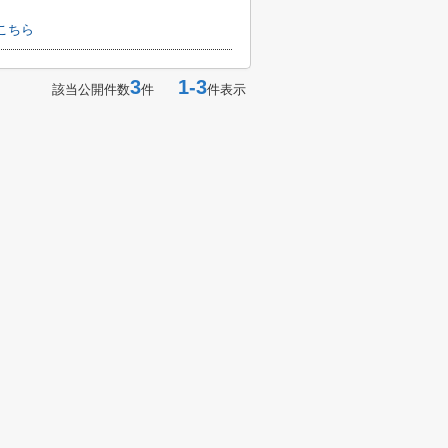
こちら
3
1-3
該当公開件数
件
件表示