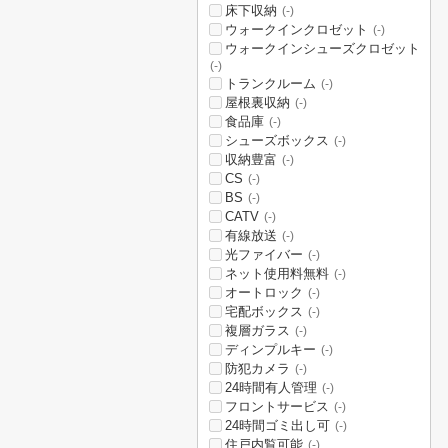
床下収納
(-)
ウォークインクロゼット
(-)
ウォークインシューズクロゼット
(-)
トランクルーム
(-)
屋根裏収納
(-)
食品庫
(-)
シューズボックス
(-)
収納豊富
(-)
CS
(-)
BS
(-)
CATV
(-)
有線放送
(-)
光ファイバー
(-)
ネット使用料無料
(-)
オートロック
(-)
宅配ボックス
(-)
複層ガラス
(-)
ディンプルキー
(-)
防犯カメラ
(-)
24時間有人管理
(-)
フロントサービス
(-)
24時間ゴミ出し可
(-)
住戸内覧可能
(-)