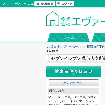
ようこそ
ゲスト
さん
株式会社エヴァーホーム
>
周辺施設案
くの物件
セブンイレブン 呉市広支所
種別で絞り込む
現在の種別
マンション(売買),戸建(売買),投資マ
ンション,アパート(棟),マンション