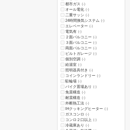
都市ガス
(-)
オール電化
(-)
二重サッシ
(-)
24時間換気システム
(-)
エレベーター
(-)
電気有
(-)
２面バルコニー
(-)
３面バルコニー
(-)
両面バルコニー
(-)
ビルトガレージ
(-)
個別空調
(-)
給湯室
(-)
照明器具付き
(-)
コインランドリー
(-)
駐輪場
(-)
バイク置場あり
(-)
免震構造
(-)
耐震構造
(-)
外断熱工法
(-)
IHクッキングヒーター
(-)
ガスコンロ
(-)
コンロ２口以上
(-)
冷蔵庫あり
(-)