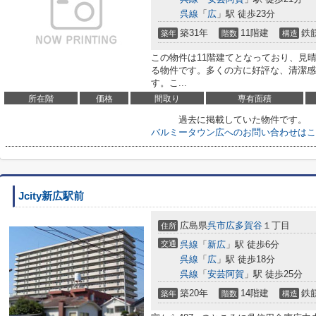
呉線
「
広
」駅 徒歩23分
築31年
11階建
鉄
築年
階数
構造
この物件は11階建てとなっており、見
る物件です。多くの方に好評な、清潔感
す。こ...
所在階
価格
間取り
専有面積
過去に掲載していた物件です。
バルミータウン広へのお問い合わせはこ
Jcity新広駅前
広島県
呉市
広多賀谷
１丁目
住所
交通
呉線
「
新広
」駅 徒歩6分
呉線
「
広
」駅 徒歩18分
呉線
「
安芸阿賀
」駅 徒歩25分
築20年
14階建
鉄
築年
階数
構造