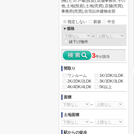
(棟),ビル,戸建(投資),店舗事務所,その
他,土地(投資),土地(売買),店舗(売買),
事務所(売買),住宅以外建物全部
指定しない
新築
中古
▼価格
～
値下げ物件
3
件が該当
間取り
ワンルーム
1K/1DK/1LDK
2K/2DK/2LDK
3K/3DK/3LDK
4K/4DK/4LDK
5K以上
面積
～
土地面積
～
駅からの徒歩