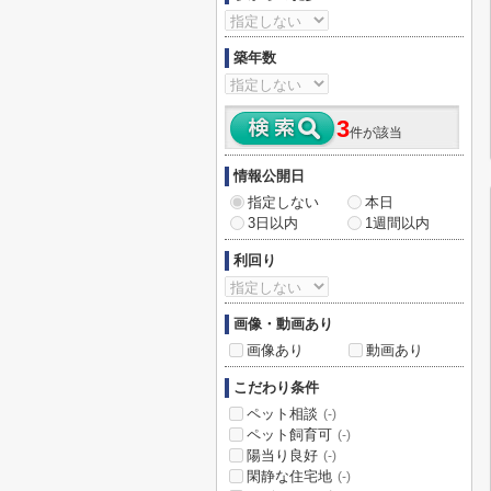
築年数
3
件が該当
情報公開日
指定しない
本日
3日以内
1週間以内
利回り
画像・動画あり
画像あり
動画あり
こだわり条件
ペット相談
(-)
ペット飼育可
(-)
陽当り良好
(-)
閑静な住宅地
(-)