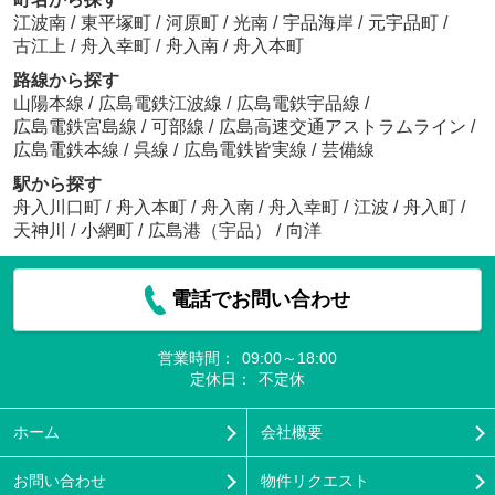
江波南
/
東平塚町
/
河原町
/
光南
/
宇品海岸
/
元宇品町
/
古江上
/
舟入幸町
/
舟入南
/
舟入本町
路線から探す
山陽本線
/
広島電鉄江波線
/
広島電鉄宇品線
/
広島電鉄宮島線
/
可部線
/
広島高速交通アストラムライン
/
広島電鉄本線
/
呉線
/
広島電鉄皆実線
/
芸備線
駅から探す
舟入川口町
/
舟入本町
/
舟入南
/
舟入幸町
/
江波
/
舟入町
/
天神川
/
小網町
/
広島港（宇品）
/
向洋
電話でお問い合わせ
営業時間：
09:00～18:00
定休日：
不定休
ホーム
会社概要
お問い合わせ
物件リクエスト