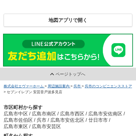
地図アプリで開く
ページトップへ
株式会社エヴァーホーム
>
周辺施設案内
>
呉市
>
呉市のコンビニエンスストア
>
セブンイレブン 安芸音戸波多見店
市区町村から探す
広島市中区
/
広島市南区
/
広島市西区
/
広島市安佐南区
/
広島市佐伯区
/
呉市
/
広島市安佐北区
/
廿日市市
/
広島市東区
/
広島市安芸区
町名から探す