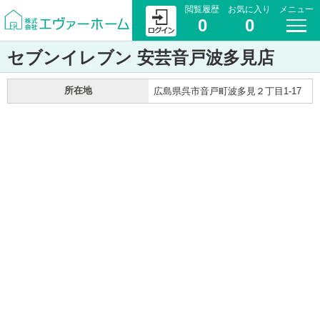
閲覧履歴
お気に入り
メニュー
0
0
セブンイレブン 安芸音戸波多見店
所在地
広島県呉市音戸町波多見２丁目1-17