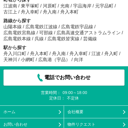
江波南
/
東平塚町
/
河原町
/
光南
/
宇品海岸
/
元宇品町
/
古江上
/
舟入幸町
/
舟入南
/
舟入本町
路線から探す
山陽本線
/
広島電鉄江波線
/
広島電鉄宇品線
/
広島電鉄宮島線
/
可部線
/
広島高速交通アストラムライン
/
広島電鉄本線
/
呉線
/
広島電鉄皆実線
/
芸備線
駅から探す
舟入川口町
/
舟入本町
/
舟入南
/
舟入幸町
/
江波
/
舟入町
/
天神川
/
小網町
/
広島港（宇品）
/
向洋
電話でお問い合わせ
営業時間：
09:00～18:00
定休日：
不定休
ホーム
会社概要
お問い合わせ
物件リクエスト