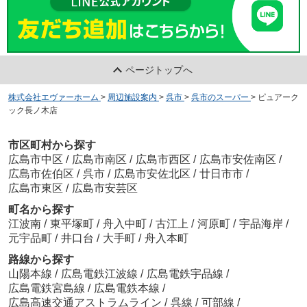
ページトップへ
株式会社エヴァーホーム
>
周辺施設案内
>
呉市
>
呉市のスーパー
>
ピュアーク
ック長ノ木店
市区町村から探す
広島市中区
/
広島市南区
/
広島市西区
/
広島市安佐南区
/
広島市佐伯区
/
呉市
/
広島市安佐北区
/
廿日市市
/
広島市東区
/
広島市安芸区
町名から探す
江波南
/
東平塚町
/
舟入中町
/
古江上
/
河原町
/
宇品海岸
/
元宇品町
/
井口台
/
大手町
/
舟入本町
路線から探す
山陽本線
/
広島電鉄江波線
/
広島電鉄宇品線
/
広島電鉄宮島線
/
広島電鉄本線
/
広島高速交通アストラムライン
/
呉線
/
可部線
/