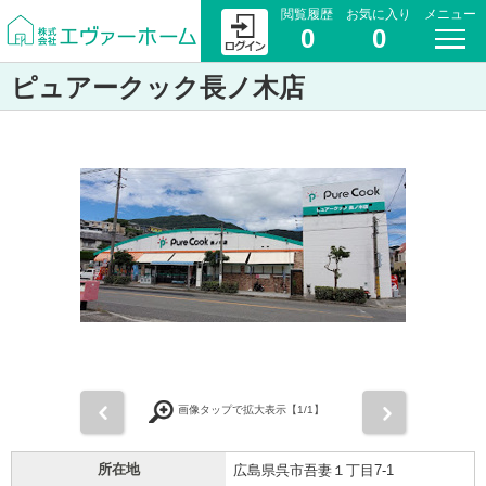
閲覧履歴
お気に入り
メニュー
0
0
ピュアークック長ノ木店
前
次
画像タップで拡大表示【
1
/1】
所在地
広島県呉市吾妻１丁目7-1