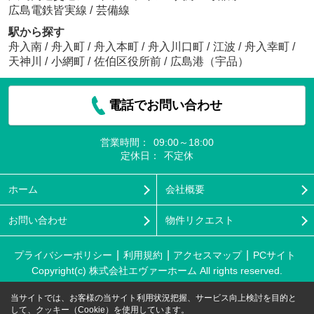
広島電鉄皆実線
/
芸備線
駅から探す
舟入南
/
舟入町
/
舟入本町
/
舟入川口町
/
江波
/
舟入幸町
/
天神川
/
小網町
/
佐伯区役所前
/
広島港（宇品）
電話でお問い合わせ
営業時間：
09:00～18:00
定休日：
不定休
ホーム
会社概要
お問い合わせ
物件リクエスト
プライバシーポリシー
利用規約
アクセスマップ
PCサイト
Copyright(c) 株式会社エヴァーホーム All rights reserved.
当サイトでは、お客様の当サイト利用状況把握、サービス向上検討を目的と
して、クッキー（Cookie）を使用しています。