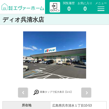
閲覧履歴
お気に入り
メニュー
0
0
ディオ呉清水店
前
次
画像タップで拡大表示【
1
/1】
所在地
広島県呉市清水１丁目10-53