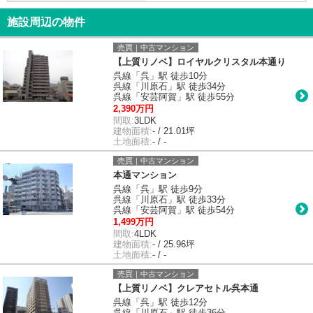
施設周辺の物件
売買｜中古マンション
【上質リノベ】ロイヤルクリスタル本通り
呉線「呉」駅 徒歩10分
呉線「川原石」駅 徒歩34分
呉線「安芸阿賀」駅 徒歩55分
2,390万円
間取:
3LDK
建物面積:
- / 21.01坪
土地面積:
- / -
売買｜中古マンション
本通マンション
呉線「呉」駅 徒歩9分
呉線「川原石」駅 徒歩33分
呉線「安芸阿賀」駅 徒歩54分
1,499万円
間取:
4LDK
建物面積:
- / 25.96坪
土地面積:
- / -
売買｜中古マンション
【上質リノベ】クレアセトル呉本通
呉線「呉」駅 徒歩12分
呉線「川原石」駅 徒歩36分