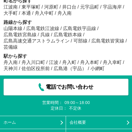
町名から探す
江波南
/
東平塚町
/
河原町
/
井口台
/
元宇品町
/
宇品海岸
/
大手町
/
本通
/
舟入中町
/
舟入南
路線から探す
山陽本線
/
広島電鉄江波線
/
広島電鉄宇品線
/
広島電鉄宮島線
/
呉線
/
広島電鉄本線
/
広島高速交通アストラムライン
/
可部線
/
広島電鉄皆実線
/
芸備線
駅から探す
舟入南
/
舟入川口町
/
江波
/
舟入町
/
舟入本町
/
舟入幸町
/
天神川
/
佐伯区役所前
/
広島港（宇品）
/
小網町
電話でお問い合わせ
営業時間：
09:00～18:00
定休日：
不定休
ホーム
会社概要