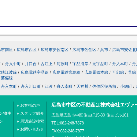
島市南区
/
広島市西区
/
広島市安佐南区
/
広島市佐伯区
/
呉市
/
広島市安佐北
町
/
舟入中町
/
井口台
/
古江上
/
河原町
/
宇品海岸
/
元宇品町
/
舟入本町
/
舟
電鉄江波線
/
広島電鉄宇品線
/
広島電鉄宮島線
/
広島電鉄本線
/
可部線
/
呉線
芸備線
舟入本町
/
舟入川口町
/
江波
/
舟入幸町
/
天神川
/
佐伯区役所前
/
小網町
/
広島市中区の不動産は株式会社エヴァ
お客様の声
ン物件
スタッフ紹介
広島県広島市中区住吉町15-30 住吉ビル101
ン
周辺施設検索
TEL:082-248-7878
お問い合わせ
FAX:082-248-7877