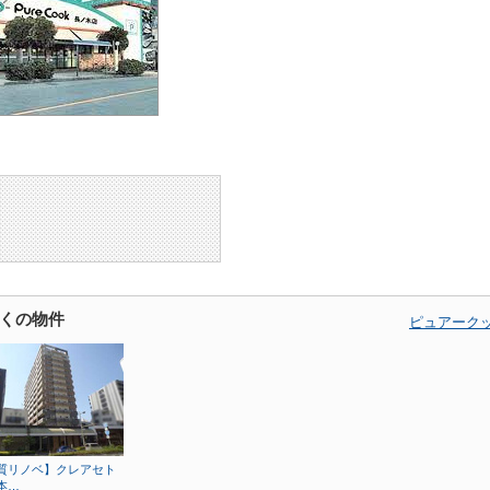
くの物件
ピュアーク
質リノベ】クレアセト
本…