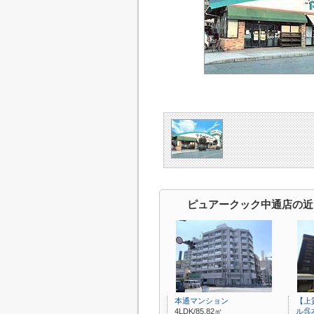
ピュアークック中通店の近
本通マンション
【上
4LDK/85.82㎡
ル呉