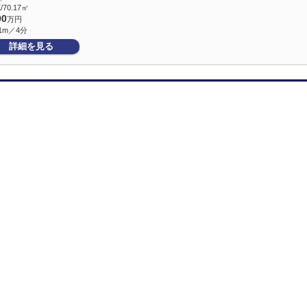
/70.17㎡
90
万円
1m／4分
詳細を見る