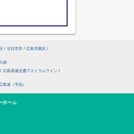
区
/
廿日市市
/
広島市東区
/
入南
/
広島高速交通アストラムライン
/
広島港（宇品）
ーホーム