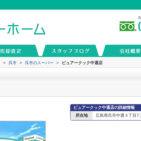
内
>
呉市
>
呉市のスーパー
>
ピュアークック中通店
ピュアークック中通店の詳細情報
所在地
広島県呉市中通３丁目7-1