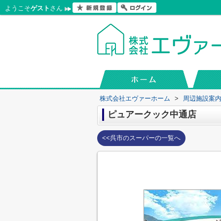
ようこそ
ゲスト
さん
株式会社エヴァーホーム
>
周辺施設案
ピュアークック中通店
<<呉市のスーパーの一覧へ