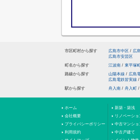
市区町村から探す
広島市中区
/
広
広島市安芸区
町名から探す
江波南
/
東平塚
路線から探す
山陽本線
/
広島
広島電鉄皆実線
/
駅から探す
舟入南
/
舟入町
/
ホーム
新築・築浅
会社概要
リノベーショ
プライバシーポリシー
中古マンショ
利用規約
中古戸建て