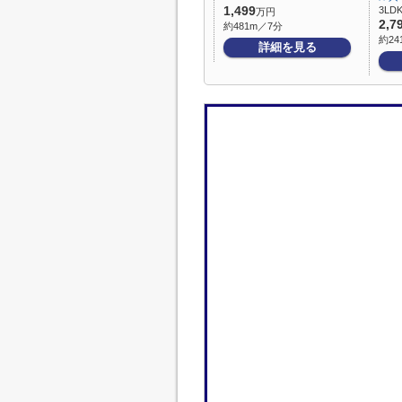
1,499
3LDK
万円
2,7
約481m／7分
約24
詳細を見る