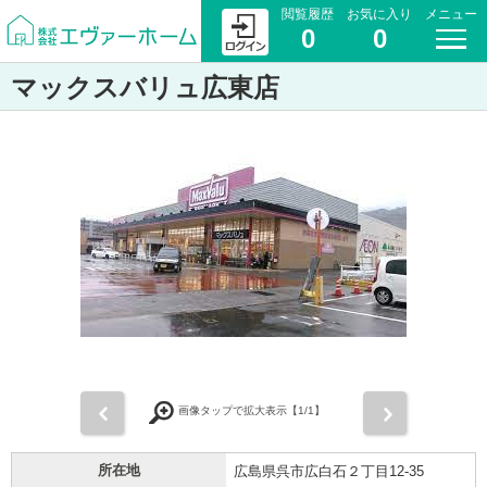
閲覧履歴
お気に入り
メニュー
0
0
マックスバリュ広東店
前
次
画像タップで拡大表示【
1
/1】
所在地
広島県呉市広白石２丁目12-35