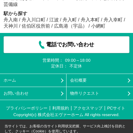
芸備線
駅から探す
舟入南
/
舟入川口町
/
江波
/
舟入町
/
舟入本町
/
舟入幸町
/
天神川
/
佐伯区役所前
/
広島港（宇品）
/
小網町
電話でお問い合わせ
営業時間：
09:00～18:00
定休日：
不定休
ホーム
会社概要
お問い合わせ
物件リクエスト
プライバシーポリシー
利用規約
アクセスマップ
PCサイト
Copyright(c) 株式会社エヴァーホーム All rights reserved.
当サイトでは、お客様の当サイト利用状況把握、サービス向上検討を目的と
して、クッキー（Cookie）を使用しています。