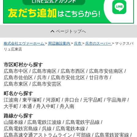
ページトップへ
株式会社エヴァーホーム
>
周辺施設案内
>
呉市
>
呉市のスーパー
>
マックスバ
リュ広東店
市区町村から探す
広島市中区
/
広島市南区
/
広島市西区
/
広島市安佐南区
/
広島市佐伯区
/
呉市
/
広島市安佐北区
/
廿日市市
/
広島市東区
/
広島市安芸区
町名から探す
江波南
/
東平塚町
/
河原町
/
井口台
/
元宇品町
/
宇品海岸
/
大手町
/
本通
/
舟入中町
/
舟入南
路線から探す
山陽本線
/
広島電鉄江波線
/
広島電鉄宇品線
/
広島電鉄宮島線
/
呉線
/
広島電鉄本線
/
広島高速交通アストラムライン
/
可部線
/
広島電鉄皆実線
/