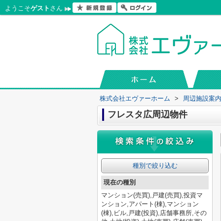
ようこそ
ゲスト
さん
株式会社エヴァーホーム
>
周辺施設案
フレスタ広周辺物件
種別で絞り込む
現在の種別
マンション(売買),戸建(売買),投資マ
ンション,アパート(棟),マンション
(棟),ビル,戸建(投資),店舗事務所,その