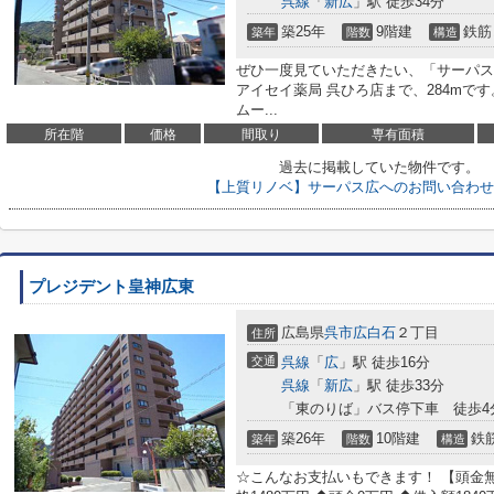
呉線
「
新広
」駅 徒歩34分
築25年
9階建
鉄筋
築年
階数
構造
ぜひ一度見ていただきたい、「サーパス
アイセイ薬局 呉ひろ店まで、284mで
ムー...
所在階
価格
間取り
専有面積
過去に掲載していた物件です。
【上質リノベ】サーパス広へのお問い合わせ
プレジデント皇神広東
広島県
呉市
広白石
２丁目
住所
交通
呉線
「
広
」駅 徒歩16分
呉線
「
新広
」駅 徒歩33分
「東のりば」バス停下車 徒歩4
築26年
10階建
鉄
築年
階数
構造
☆こんなお支払いもできます！ 【頭金