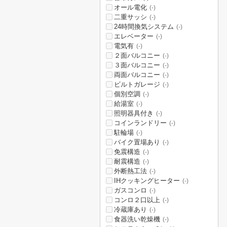
オール電化
(-)
二重サッシ
(-)
24時間換気システム
(-)
エレベーター
(-)
電気有
(-)
２面バルコニー
(-)
３面バルコニー
(-)
両面バルコニー
(-)
ビルトガレージ
(-)
個別空調
(-)
給湯室
(-)
照明器具付き
(-)
コインランドリー
(-)
駐輪場
(-)
バイク置場あり
(-)
免震構造
(-)
耐震構造
(-)
外断熱工法
(-)
IHクッキングヒーター
(-)
ガスコンロ
(-)
コンロ２口以上
(-)
冷蔵庫あり
(-)
食器洗い乾燥機
(-)