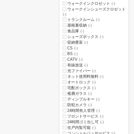
ウォークインクロゼット
(-)
ウォークインシューズクロゼット
(-)
トランクルーム
(-)
屋根裏収納
(-)
食品庫
(-)
シューズボックス
(-)
収納豊富
(-)
CS
(-)
BS
(-)
CATV
(-)
有線放送
(-)
光ファイバー
(-)
ネット使用料無料
(-)
オートロック
(-)
宅配ボックス
(-)
複層ガラス
(-)
ディンプルキー
(-)
防犯カメラ
(-)
24時間有人管理
(-)
フロントサービス
(-)
24時間ゴミ出し可
(-)
住戸内覧可能
(-)
コンシェルジュサービス
(-)