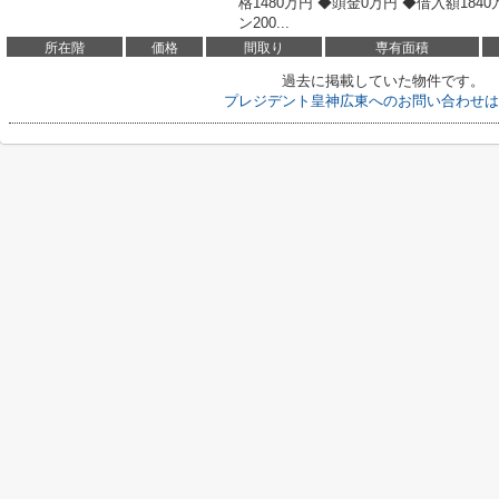
格1480万円 ◆頭金0万円 ◆借入額184
ン200...
所在階
価格
間取り
専有面積
過去に掲載していた物件です。
プレジデント皇神広東へのお問い合わせは