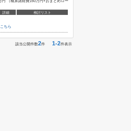
0万円 （概算諸経費160万円+おまとめロー
詳細
検討リスト
こちら
2
1-2
該当公開件数
件
件表示