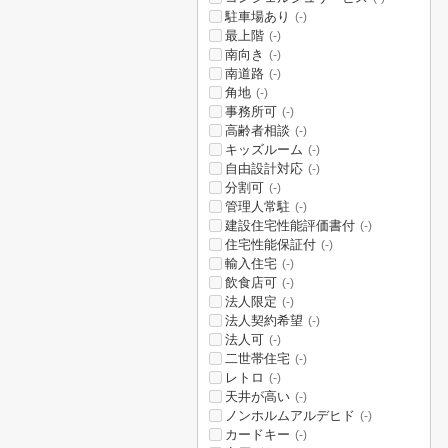
駐車場あり
(-)
最上階
(-)
南向き
(-)
南道路
(-)
角地
(-)
事務所可
(-)
高齢者相談
(-)
キッズルーム
(-)
自由設計対応
(-)
分割可
(-)
管理人常駐
(-)
建設住宅性能評価書付
(-)
住宅性能保証付
(-)
輸入住宅
(-)
飲食店可
(-)
法人限定
(-)
法人契約希望
(-)
法人可
(-)
二世帯住宅
(-)
レトロ
(-)
天井が高い
(-)
ノンホルムアルデヒド
(-)
カードキー
(-)