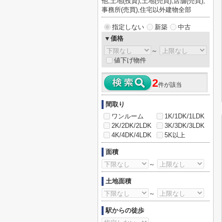
他,土地(投資),土地(売買),店舗(売買),
事務所(売買),住宅以外建物全部
指定しない
新築
中古
▼価格
～
値下げ物件
2
件が該当
間取り
ワンルーム
1K/1DK/1LDK
2K/2DK/2LDK
3K/3DK/3LDK
4K/4DK/4LDK
5K以上
面積
～
土地面積
～
駅からの徒歩