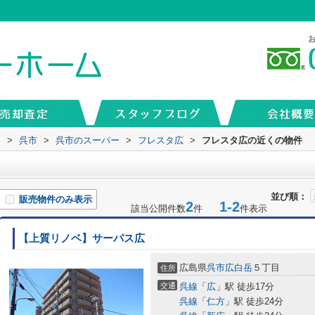
内
>
呉市
>
呉市のスーパー
>
フレスタ広
>
フレスタ広の近くの物件
並び順：
販売物件のみ表示
2
1-2
該当公開件数
件
件表示
【上質リノベ】サーパス広
広島県
呉市
広白岳
５丁目
住所
交通
呉線
「
広
」駅 徒歩17分
呉線
「
仁方
」駅 徒歩24分