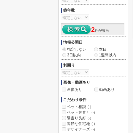
築年数
2
件が該当
情報公開日
指定しない
本日
3日以内
1週間以内
利回り
画像・動画あり
画像あり
動画あり
こだわり条件
ペット相談
(-)
ペット飼育可
(-)
陽当り良好
(-)
閑静な住宅地
(-)
デザイナーズ
(-)