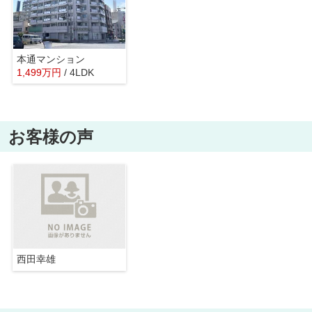
本通マンション
1,499
万
円
/ 4LDK
お客様の声
西田幸雄