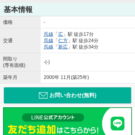
基本情報
価格
-
呉線
「
広
」駅 徒歩17分
交通
呉線
「
仁方
」駅 徒歩24分
呉線
「
新広
」駅 徒歩34分
間取り
-(-)
(専有面積)
築年月
2000年 11月(築25年)
お問い合わせ(無料)