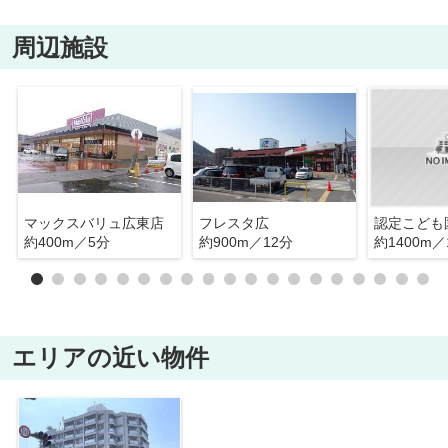
周辺施設
マックスバリュ広東店
フレスタ広
約400m／5分
約900m／12分
約1400m／
エリアの近い物件