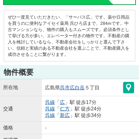
ぜひ一度見ていただきたい、「サーパス広」です。薬や日用品
を買うのに便利なアイセイ薬局 呉ひろ店まで、284mです。中
古マンションなら、物件の購入もスムーズです。必須条件とし
て挙げる方が多い、エレベーター付きの物件です。不動産の購
入を検討しているなら、不動産会社をしっかりと選んで下さ
い。信頼と実績のある不動産会社を選ぶことで、不動産購入を
成功させることに繋がります。
物件概要
所在地
広島県
呉市
広白岳
５丁目
呉線
「
広
」駅 徒歩17分
交通
呉線
「
仁方
」駅 徒歩24分
呉線
「
新広
」駅 徒歩34分
価格
-