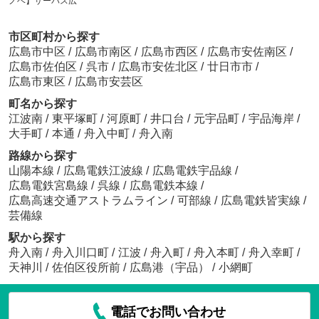
ノベ】サーパス広
市区町村から探す
広島市中区
/
広島市南区
/
広島市西区
/
広島市安佐南区
/
広島市佐伯区
/
呉市
/
広島市安佐北区
/
廿日市市
/
広島市東区
/
広島市安芸区
町名から探す
江波南
/
東平塚町
/
河原町
/
井口台
/
元宇品町
/
宇品海岸
/
大手町
/
本通
/
舟入中町
/
舟入南
路線から探す
山陽本線
/
広島電鉄江波線
/
広島電鉄宇品線
/
広島電鉄宮島線
/
呉線
/
広島電鉄本線
/
広島高速交通アストラムライン
/
可部線
/
広島電鉄皆実線
/
芸備線
駅から探す
舟入南
/
舟入川口町
/
江波
/
舟入町
/
舟入本町
/
舟入幸町
/
天神川
/
佐伯区役所前
/
広島港（宇品）
/
小網町
電話でお問い合わせ