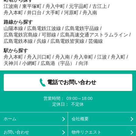
江波南
/
東平塚町
/
舟入中町
/
元宇品町
/
古江上
/
舟入本町
/
井口台
/
大手町
/
河原町
/
舟入南
路線から探す
山陽本線
/
広島電鉄江波線
/
広島電鉄宇品線
/
広島電鉄宮島線
/
可部線
/
広島高速交通アストラムライン
/
広島電鉄本線
/
呉線
/
広島電鉄皆実線
/
芸備線
駅から探す
舟入本町
/
舟入川口町
/
舟入南
/
舟入幸町
/
江波
/
舟入町
/
天神川
/
小網町
/
広島港（宇品）
/
向洋
電話でお問い合わせ
営業時間：
09:00～18:00
定休日：
不定休
ホーム
会社概要
お問い合わせ
物件リクエスト