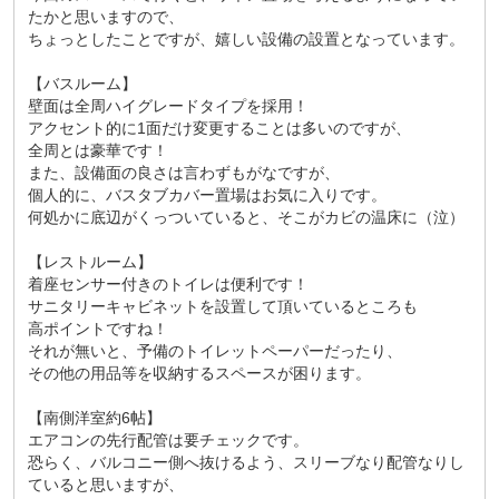
たかと思いますので、
ちょっとしたことですが、嬉しい設備の設置となっています。
【バスルーム】
壁面は全周ハイグレードタイプを採用！
アクセント的に1面だけ変更することは多いのですが、
全周とは豪華です！
また、設備面の良さは言わずもがなですが、
個人的に、バスタブカバー置場はお気に入りです。
何処かに底辺がくっついていると、そこがカビの温床に（泣）
【レストルーム】
着座センサー付きのトイレは便利です！
サニタリーキャビネットを設置して頂いているところも
高ポイントですね！
それが無いと、予備のトイレットペーパーだったり、
その他の用品等を収納するスペースが困ります。
【南側洋室約6帖】
エアコンの先行配管は要チェックです。
恐らく、バルコニー側へ抜けるよう、スリーブなり配管なりし
ていると思いますが、