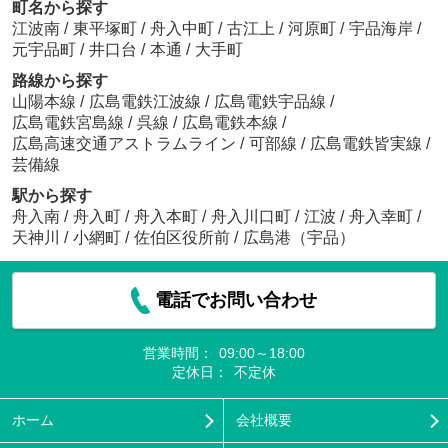
町名から探す
江波南
/
東平塚町
/
舟入中町
/
古江上
/
河原町
/
宇品海岸
/
元宇品町
/
井口台
/
本通
/
大手町
路線から探す
山陽本線
/
広島電鉄江波線
/
広島電鉄宇品線
/
広島電鉄宮島線
/
呉線
/
広島電鉄本線
/
広島高速交通アストラムライン
/
可部線
/
広島電鉄皆実線
/
芸備線
駅から探す
舟入南
/
舟入町
/
舟入本町
/
舟入川口町
/
江波
/
舟入幸町
/
天神川
/
小網町
/
佐伯区役所前
/
広島港（宇品）
電話でお問い合わせ
営業時間：
09:00～18:00
定休日：
不定休
ホーム
会社概要