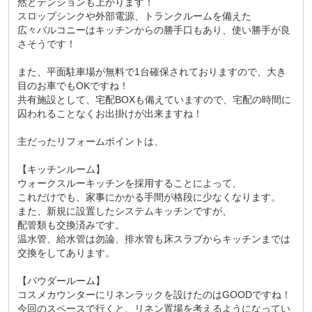
然とテンションも上がります！
スロップシンクや外部電源、トランクルームを備えた
広々バルコニーはキッチンからの勝手口もあり、使い勝手が良
さそうです！
また、平面駐車場が無料で1台確保されておりますので、大き
目のお車でもOKですね！
共有施設として、宅配BOXも備えていますので、宅配の時間に
囚われることなくお出掛けが出来ますね！
主だったリフォームポイントは、
【キッチンルーム】
ウォークスルーキッチンを採用することによって、
これだけでも、家事にかかる手間が格段に少なくなります。
また、新規に設置したシステムキッチンですが、
配管類も交換済みです。
温水管、給水管は勿論、排水管も床スラブからキッチンまでは
交換をしてあります。
【パウダールーム】
コスメカウンターにリネンラックを設けたのはGOODですね！
今回のスペースで行くと、リネン置場を考えるようになってい