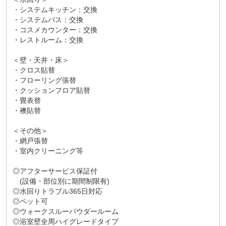
・システムキッチン：交換
・システムバス：交換
・コスメカウンター：交換
・レストルーム：交換
＜壁・天井・床＞
・クロス貼替
・フローリング張替
・クッションフロア貼替
・畳表替
・襖貼替
＜その他＞
・網戸張替
・室内クリーニング等
◎アフターサービス保証付
(設備・部位別に期間制限有)
◎水回りトラブル365日対応
◎ペット可
◎ウォークスルーパウダールーム
◎浴室壁全周ハイグレードタイプ