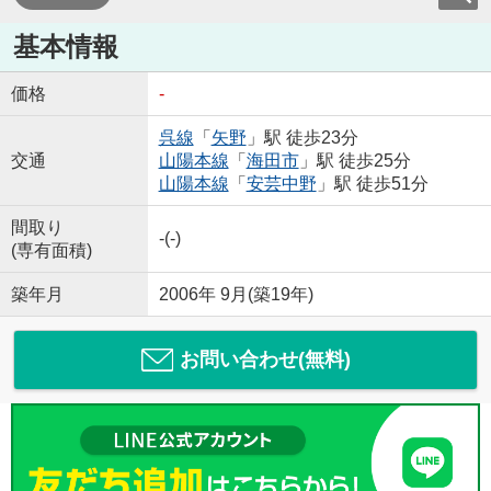
基本情報
価格
-
呉線
「
矢野
」駅 徒歩23分
交通
山陽本線
「
海田市
」駅 徒歩25分
山陽本線
「
安芸中野
」駅 徒歩51分
間取り
-(-)
(専有面積)
築年月
2006年 9月(築19年)
お問い合わせ(無料)