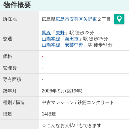
物件概要
所在地
広島県
広島市安芸区
矢野東
２丁目
呉線
「
矢野
」駅 徒歩23分
交通
山陽本線
「
海田市
」駅 徒歩25分
山陽本線
「
安芸中野
」駅 徒歩51分
価格
-
管理費
-
専有面積
-
築年月
2006年 9月(築19年)
種別 / 構造
中古マンション / 鉄筋コンクリート
階建
14階建
☆こんなお支払いもできます！