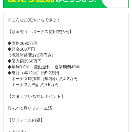
☆こんなお支払いもできます！
【頭金有り・ボーナス使用支払例】
◆価格2890万円
◆頭金500万円
（概算諸経費170万円込）
◆借入額2560万円
◆年利0.6％ 変動金利 返済期間40年
◆毎月（年12回）約5.2万円
ボーナス時加算（年2回）約4.2万円
ボーナス月合計約9.5万円
【スタッフいち推しポイント】
◎R5年5月リフォーム済
【リフォーム内容】
＜水回り＞