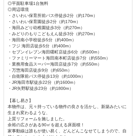
◎平面駐車場1台無料
◎周辺環境
・さいわい保育所前バス停徒歩2分（約170m）
・さいわい保育園徒歩2分（約170m）
・海田みどり幼稚園徒歩3分（約270m）
・みどりのもりこどもえん徒歩3分（約270m）
・海田南小学校徒歩5分（約400m）
・フジ 海田店徒歩5分（約400m）
・セブンイレブン海田曙町店徒歩6分（約500m）
・ファミリーマート海田南本町店徒歩7分（約550m）
・業務用食品スーパー海田店徒歩7分（約550m）
・万惣海田店徒歩9分（約650m）
・自衛隊前バス停徒歩13分（約1000m）
・JR海田市駅徒歩22分（約1600m）
・JR矢野駅徒歩23分（約1800m）
【暮し易さ】
本物件は、元々持っている物件の良さを活かし、新築みたいに
生まれ変わるような、
上質リフォームを施しました。
余裕の広さがある90㎡を超える床面積！
家事動線は誰もが使い易く、どんどんこなせてしまうので、自