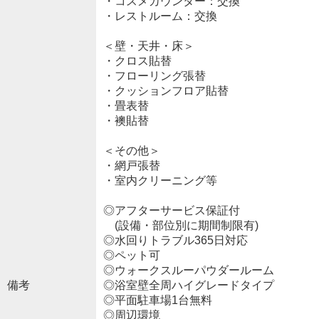
・コスメカウンター：交換
・レストルーム：交換
＜壁・天井・床＞
・クロス貼替
・フローリング張替
・クッションフロア貼替
・畳表替
・襖貼替
＜その他＞
・網戸張替
・室内クリーニング等
◎アフターサービス保証付
(設備・部位別に期間制限有)
◎水回りトラブル365日対応
◎ペット可
◎ウォークスルーパウダールーム
備考
◎浴室壁全周ハイグレードタイプ
◎平面駐車場1台無料
◎周辺環境