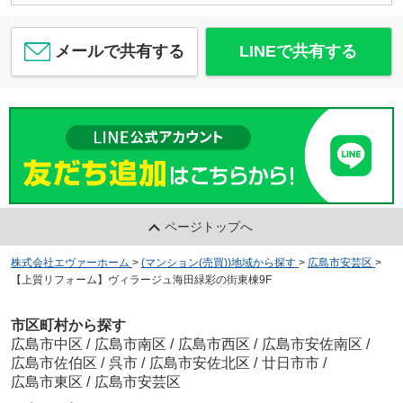
メールで共有する
LINEで共有する
ページトップへ
株式会社エヴァーホーム
>
(マンション(売買))地域から探す
>
広島市安芸区
>
【上質リフォーム】ヴィラージュ海田緑彩の街東棟9F
市区町村から探す
広島市中区
/
広島市南区
/
広島市西区
/
広島市安佐南区
/
広島市佐伯区
/
呉市
/
広島市安佐北区
/
廿日市市
/
広島市東区
/
広島市安芸区