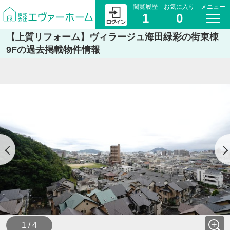
閲覧履歴
お気に入り
メニュー
1
0
【上質リフォーム】ヴィラージュ海田緑彩の街東棟
9Fの過去掲載物件情報
1 / 4