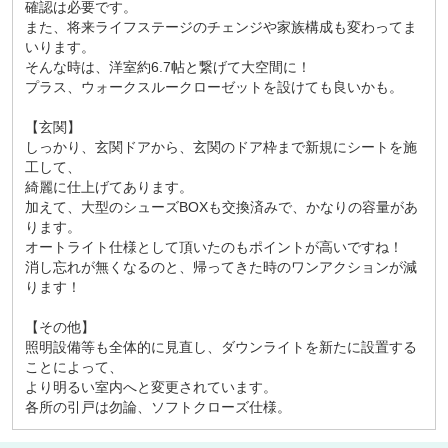
確認は必要です。
また、将来ライフステージのチェンジや家族構成も変わってま
いります。
そんな時は、洋室約6.7帖と繋げて大空間に！
プラス、ウォークスルークローゼットを設けても良いかも。
【玄関】
しっかり、玄関ドアから、玄関のドア枠まで新規にシートを施
工して、
綺麗に仕上げてあります。
加えて、大型のシューズBOXも交換済みで、かなりの容量があ
ります。
オートライト仕様として頂いたのもポイントが高いですね！
消し忘れが無くなるのと、帰ってきた時のワンアクションが減
ります！
【その他】
照明設備等も全体的に見直し、ダウンライトを新たに設置する
ことによって、
より明るい室内へと変更されています。
各所の引戸は勿論、ソフトクローズ仕様。