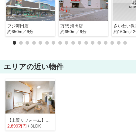
フジ海田店
万惣 海田店
さいわい保
約650m／9分
約650m／9分
約160m／
エリアの近い物件
【上質リフォーム】スターランド矢野駅前
2,899
万
円
/ 3LDK