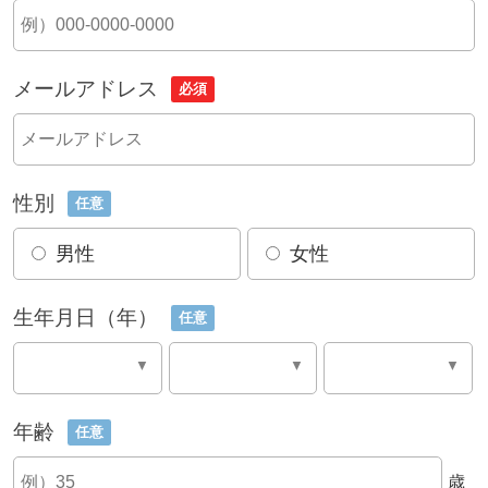
メールアドレス
必須
性別
任意
男性
女性
生年月日（年）
任意
年齢
任意
歳