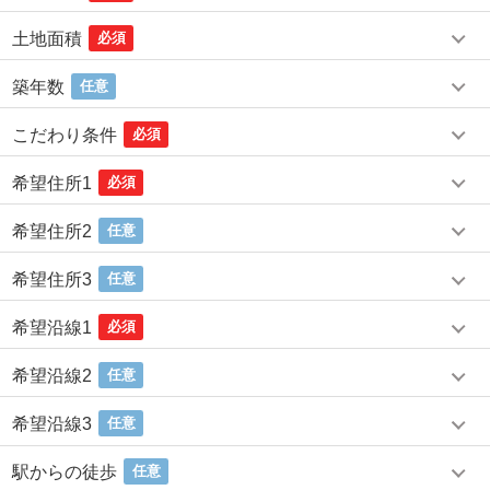
土地面積
必須
築年数
任意
こだわり条件
必須
希望住所1
必須
希望住所2
任意
希望住所3
任意
希望沿線1
必須
希望沿線2
任意
希望沿線3
任意
駅からの徒歩
任意