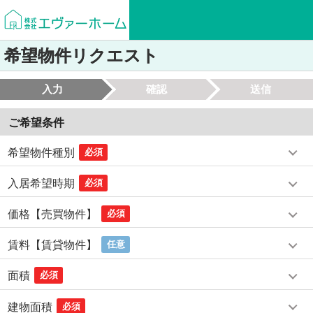
希望物件リクエスト
入力
確認
送信
ご希望条件
希望物件種別
必須
入居希望時期
必須
価格【売買物件】
必須
賃料【賃貸物件】
任意
面積
必須
建物面積
必須