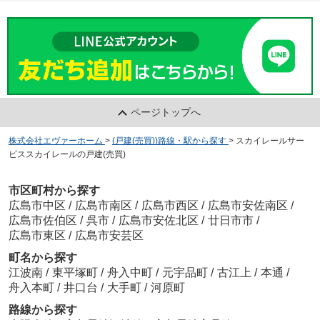
ページトップへ
株式会社エヴァーホーム
>
(戸建(売買))路線・駅から探す
>
スカイレールサー
ビススカイレールの戸建(売買)
市区町村から探す
広島市中区
/
広島市南区
/
広島市西区
/
広島市安佐南区
/
広島市佐伯区
/
呉市
/
広島市安佐北区
/
廿日市市
/
広島市東区
/
広島市安芸区
町名から探す
江波南
/
東平塚町
/
舟入中町
/
元宇品町
/
古江上
/
本通
/
舟入本町
/
井口台
/
大手町
/
河原町
路線から探す