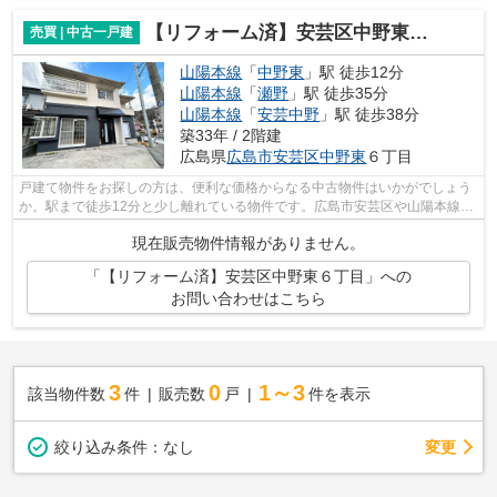
【リフォーム済】安芸区中野東６丁目
売買 | 中古一戸建
山陽本線
「
中野東
」駅 徒歩12分
山陽本線
「
瀬野
」駅 徒歩35分
山陽本線
「
安芸中野
」駅 徒歩38分
築33年 / 2階建
広島県
広島市安芸区
中野東
６丁目
戸建て物件をお探しの方は、便利な価格からなる中古物件はいかがでしょう
か。駅まで徒歩12分と少し離れている物件です。広島市安芸区や山陽本線中
野東付近の物件情報を、当社スタッフ...
現在販売物件情報がありません。
「【リフォーム済】安芸区中野東６丁目」への
お問い合わせはこちら
3
0
1～3
該当物件数
件
販売数
戸
件を表示
変更
絞り込み条件：
なし