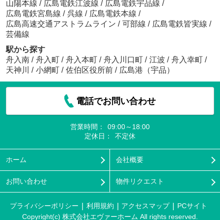
山陽本線
/
広島電鉄江波線
/
広島電鉄宇品線
/
広島電鉄宮島線
/
呉線
/
広島電鉄本線
/
広島高速交通アストラムライン
/
可部線
/
広島電鉄皆実線
/
芸備線
駅から探す
舟入南
/
舟入町
/
舟入本町
/
舟入川口町
/
江波
/
舟入幸町
/
天神川
/
小網町
/
佐伯区役所前
/
広島港（宇品）
電話でお問い合わせ
営業時間：
09:00～18:00
定休日：
不定休
ホーム
会社概要
お問い合わせ
物件リクエスト
プライバシーポリシー
利用規約
アクセスマップ
PCサイト
Copyright(c) 株式会社エヴァーホーム All rights reserved.