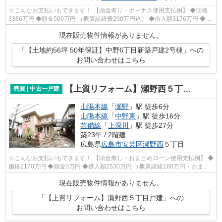
☆こんなお支払いもできます！ 【頭金有り・ボーナス使用支払例】 ◆価格
3386万円 ◆頭金500万円 （概算諸経費290万円込） ◆借入額3176万円 ◆年
利0.6％ 変動金利 返済期間40年 ◆毎月...
現在販売物件情報がありません。
「【土地約56坪 50年保証】中野6丁目新築戸建2号棟」への
お問い合わせはこちら
【上質リフォーム】瀬野西５丁目戸建
売買 | 中古一戸建
山陽本線
「
瀬野
」駅 徒歩6分
山陽本線
「
中野東
」駅 徒歩16分
芸備線
「
上深川
」駅 徒歩27分
築23年 / 2階建
広島県
広島市安芸区
瀬野西
５丁目
☆こんなお支払いもできます！ 【頭金無し・おまとめローン使用支払例】 ◆
価格2170万円 ◆頭金0万円 ◆借入額2530万円 （概算諸経160万円・おまと
めローン200万円込） ◆年利0.6％ 変動...
現在販売物件情報がありません。
「【上質リフォーム】瀬野西５丁目戸建」への
お問い合わせはこちら