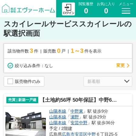
閲覧履歴
お気に入り
メニュー
0
0
スカイレールサービススカイレールの
駅選択画面
3
0
1～3
該当物件数
件
販売数
戸
件を表示
変更
絞り込み条件：
なし
販売物件のみ
【土地約56坪 50年保証】中野6丁目新築戸建2号棟
売買 | 新築一戸建
山陽本線
「
中野東
」駅 徒歩9分
山陽本線
「
瀬野
」駅 徒歩29分
山陽本線
「
安芸中野
」駅 徒歩36分
予定 / 2階建
広島県
広島市安芸区
中野
６丁目25-5